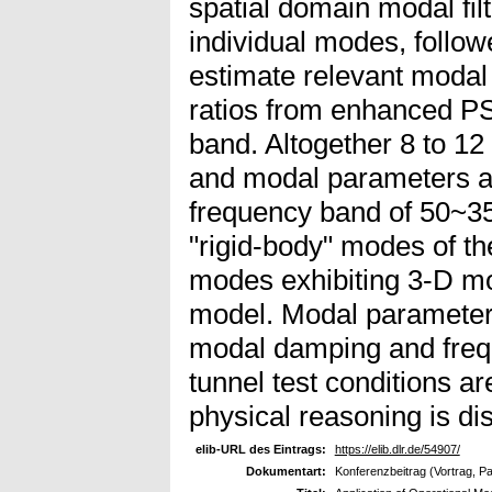
spatial domain modal filt
individual modes, follow
estimate relevant moda
ratios from enhanced PS
band. Altogether 8 to 12
and modal parameters are
frequency band of 50~350
"rigid-body" modes of the
modes exhibiting 3-D m
model. Modal parameter 
modal damping and frequ
tunnel test conditions ar
physical reasoning is di
elib-URL des Eintrags:
https://elib.dlr.de/54907/
Dokumentart:
Konferenzbeitrag (Vortrag, P