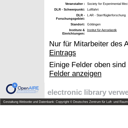
Veranstalter :
Society for Experimental Mec
DLR - Schwerpunkt:
Luftfahrt
DLR -
L AR - Starrflüglerforschung
Forschungsgebiet:
Standort:
Göttingen
Institute &
Institut für Aeroelastik
Einrichtungen:
Nur für Mitarbeiter des 
Eintrags
Einige Felder oben sind
Felder anzeigen
electronic library ver
Gestaltung Webseite und Datenbank: Copyright © Deutsches Zentrum für Luft- und Raumfa