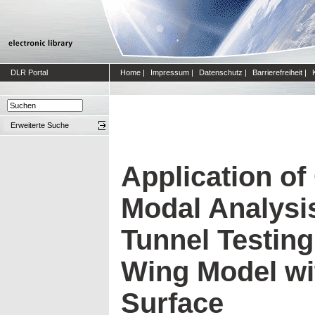
DLR Portal
Home
|
Impressum
|
Datenschutz
|
Barrierefreiheit
|
Erweiterte Suche
Application of
Modal Analysis
Tunnel Testing 
Wing Model wi
Surface