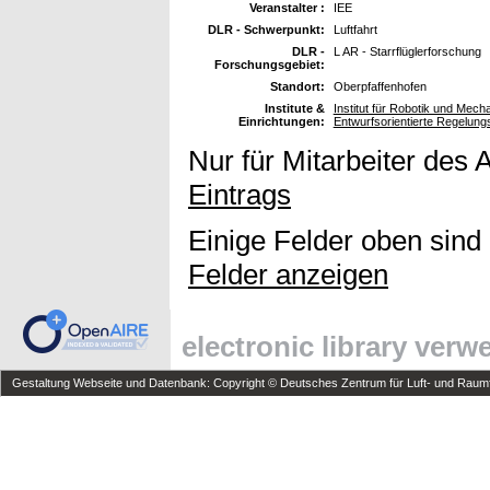
Veranstalter :
IEE
DLR - Schwerpunkt:
Luftfahrt
DLR -
L AR - Starrflüglerforschung
Forschungsgebiet:
Standort:
Oberpfaffenhofen
Institute &
Institut für Robotik und Mec
Einrichtungen:
Entwurfsorientierte Regelung
Nur für Mitarbeiter des 
Eintrags
Einige Felder oben sind
Felder anzeigen
electronic library ver
Gestaltung Webseite und Datenbank: Copyright © Deutsches Zentrum für Luft- und Raumfa