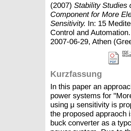
(2007)
Stability Studies
Component for More Elect
Sensitivity.
In: 15 Medit
Control and Automation
2007-06-29, Athen (Gre
PDF
-
661k
Kurzfassung
In this paper an approach
power systems for "More
using μ sensitivity is pr
the proposed appraoch is
buck converter as a typc