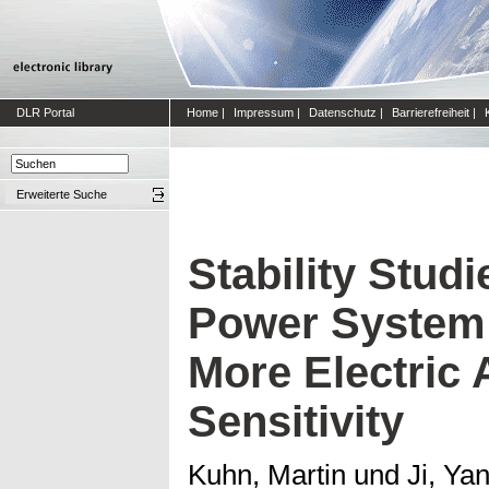
DLR Portal
Home
|
Impressum
|
Datenschutz
|
Barrierefreiheit
|
Erweiterte Suche
Stability Studi
Power System
More Electric 
Sensitivity
Kuhn, Martin
und
Ji, Ya