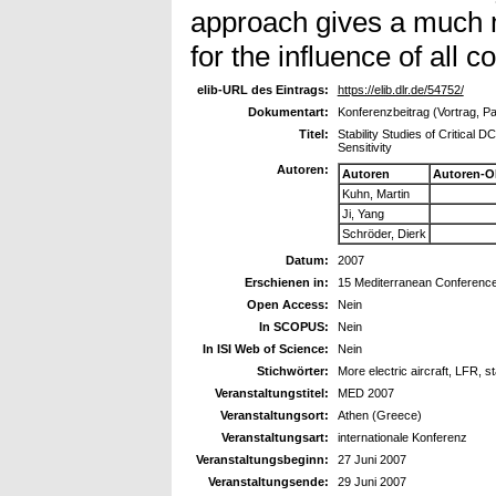
approach gives a much m
for the influence of all 
elib-URL des Eintrags:
https://elib.dlr.de/54752/
Dokumentart:
Konferenzbeitrag (Vortrag, P
Titel:
Stability Studies of Critical
Sensitivity
Autoren:
Autoren
Autoren-O
Kuhn, Martin
Ji, Yang
Schröder, Dierk
Datum:
2007
Erschienen in:
15 Mediterranean Conference
Open Access:
Nein
In SCOPUS:
Nein
In ISI Web of Science:
Nein
Stichwörter:
More electric aircraft, LFR, sta
Veranstaltungstitel:
MED 2007
Veranstaltungsort:
Athen (Greece)
Veranstaltungsart:
internationale Konferenz
Veranstaltungsbeginn:
27 Juni 2007
Veranstaltungsende:
29 Juni 2007