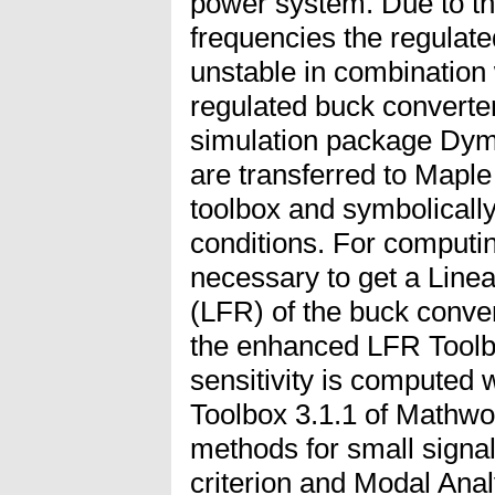
power system. Due to th
frequencies the regulat
unstable in combination wi
regulated buck converter 
simulation package Dym
are transferred to Mapl
toolbox and symbolically
conditions. For computing
necessary to get a Linea
(LFR) of the buck conver
the enhanced LFR Toolbox
sensitivity is computed 
Toolbox 3.1.1 of Mathwo
methods for small signal 
criterion and Modal Analy