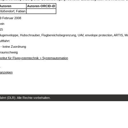
Autoren
Autoren-ORCID-iD
Klüßendorf, Fabian
9 Februar 2008
ein
15
lugenveloppe, Hubschrauber, Flugbereichsbegrenzung, UAV, envelope protection, ARTIS, Mo
uftfahrt
 - keine Zuordnung
raunschweig
nstitut für Flugsystemtechnik > Systemautomation
s
 anzeigen
hrt (DLR). Alle Rechte vorbehalten.