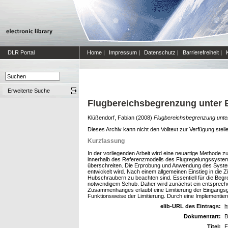
DLR Portal
Home
|
Impressum
|
Datenschutz
|
Barrierefreiheit
|
Erweiterte Suche
Flugbereichsbegrenzung unter 
Klüßendorf, Fabian
(2008)
Flugbereichsbegrenzung unte
Dieses Archiv kann nicht den Volltext zur Verfügung stell
Kurzfassung
In der vorliegenden Arbeit wird eine neuartige Methode
innerhalb des Referenzmodells des Flugregelungssystems
überschreiten. Die Erprobung und Anwendung des Syste
entwickelt wird. Nach einem allgemeinen Einstieg in die
Hubschraubern zu beachten sind. Essentiell für die B
notwendigem Schub. Daher wird zunächst ein entsprechen
Zusammenhanges erlaubt eine Limitierung der Eingangsgrö
Funktionsweise der Limitierung. Durch eine Implementieru
elib-URL des Eintrags:
h
Dokumentart:
B
Titel:
F