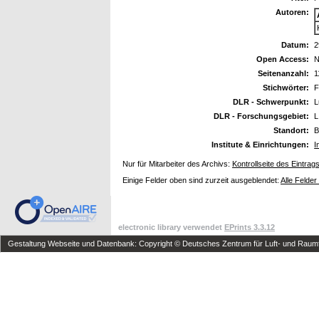
Autoren:
Datum:
2
Open Access:
N
Seitenanzahl:
1
Stichwörter:
F
DLR - Schwerpunkt:
L
DLR - Forschungsgebiet:
L
Standort:
B
Institute & Einrichtungen:
I
Nur für Mitarbeiter des Archivs:
Kontrollseite des Eintrag
Einige Felder oben sind zurzeit ausgeblendet:
Alle Felder
electronic library verwendet
EPrints 3.3.12
Gestaltung Webseite und Datenbank: Copyright © Deutsches Zentrum für Luft- und Raumfa