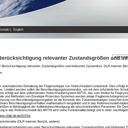
Kontakt
|
English
Berücksichtigung relevanter Zustandsgrößen und in
r Berücksichtigung relevanter Zustandsgrößen und inhärenter Dynamiken.
DLR-Interner Beri
en.
 zur automatischen Einhaltung der Flugenveloppe von Hubschraubern entwickelt. Dies erfolg
. Limitiert werden sollen die Beschleunigungskommandos, um mit dem erforderlichen Schub
ms erfolgt auf dem unbemannten Hubschraubersystem ARTIS, das vom Institut für Flugsyst
 Ziele und Methoden von Envelope-Protection-Systemen werden einige Flugbereichsbegrenzunge
egrenzung von Beschleunigungsvorgaben ist die Kenntnis des Zusammenhanges zwischen ko
des Beschleunigungsverhalten mathematisch hergeleitet und in das Referenzmodell implemen
ßen in Abhängigkeit der Kollektivbeschleunigung als einschränkendem Parameter. Ein Demons
ng in das Referenzmodell des ARTIS wird seine Funktionalität belegt und in einer nachfolgen
ttps://elib.dlr.de/53703/
erichtsreihe (DLR-Interner Bericht, andere)
lugbereichsbegrenzung unter Berücksichtigung relevanter Zustandsgrößen und inhärenter