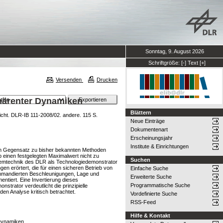
Sonntag, 9. August 2026
Schriftgröße:
[-]
Text
[+]
Versenden
Drucken
härenter Dynamiken
Blättern
cht. DLR-IB 111-2008/02. andere. 115 S.
Neue Einträge
Dokumentenart
Erscheinungsjahr
Institute & Einrichtungen
t im Gegensatz zu bisher bekannten Methoden
 einen festgelegten Maximalwert nicht zu
Suchen
emtechnik des DLR als Technologiedemonstrator
n erörtert, die für einen sicheren Betrieb von
Einfache Suche
mmandierten Beschleunigungen, Lage und
Erweiterte Suche
tiert. Eine Invertierung dieses
Programmatische Suche
trator verdeutlicht die prinzipielle
den Analyse kritisch betrachtet.
Vordefinierte Suche
RSS-Feed
Hilfe & Kontakt
 Dynamiken