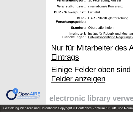
Veranstaltungsort:
St. Petersburg, Russia
Veranstaltungsart:
internationale Konferenz
DLR - Schwerpunkt:
Luftfahrt
DLR -
L AR - Starrflüglerforschung
Forschungsgebiet:
Standort:
Oberpfaffenhofen
Institute &
Institut für Robotik und Mech
Einrichtungen:
Entwurfsorientierte Regelungst
Nur für Mitarbeiter des 
Eintrags
Einige Felder oben sind
Felder anzeigen
electronic library ver
Gestaltung Webseite und Datenbank: Copyright © Deutsches Zentrum für Luft- und Raumfa