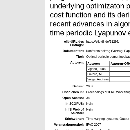
underlying optimizaton 
cost function and its deri
recent advances in algor
time periodic Lyapunov 
elib-URL des
https://elib.dlr.de/51297/
Eintrags:
Dokumentart:
Konferenzbeitrag (Vortrag, Pap
Titel:
Optimal periodic output feedba
Autoren:
Autoren
Autoren-OR
Viganò, Luca
Lovera, M.
Varga, Andreas
Datum:
2007
Erschienen in:
Proceedings of IFAC Workshop 
Open Access:
Ja
In SCOPUS:
Nein
In ISI Web of
Nein
Science:
Stichwörter:
Time-varying systems, Output 
Veranstaltungstitel:
IFAC 2007