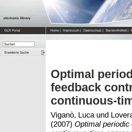
DLR Portal
Home
|
Impressum
|
Datenschutz
|
Barrierefreiheit
|
Erweiterte Suche
Optimal period
feedback contr
continuous-ti
Viganò, Luca
und
Lover
(2007)
Optimal periodic 