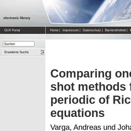
DLR Portal
Home
|
Impressum
|
Datenschutz
|
Barrierefreiheit
|
Erweiterte Suche
Comparing one
shot methods f
periodic of Ric
equations
Varga, Andreas
und
Joh