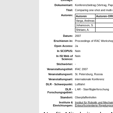
Dokumentart:
Konferenzbeitrag (Vortrag, Pap
Titel:
Comparing one-shot and multi-sh
Autoren:
Autoren
Autoren-OR
Varga, Andreas
Johansson, S.
Shiriaev, A.
Datum:
2007
Erschienen in:
Proceedings of IFAC Workshop 
Open Access:
Ja
In SCOPUS:
Nein
In ISI Web of
Nein
Science:
Stichwörter:
-
Veranstaltungstitel:
IFAC 2007
Veranstaltungsort:
St. Petersburg, Russia
Veranstaltungsart:
internationale Konferenz
DLR - Schwerpunkt:
Luftfahrt
DLR -
L AR - Starrflüglerforschung
Forschungsgebiet:
Standort:
Oberpfaffenhofen
Institute &
Institut für Robotik und Mech
Einrichtungen:
Entwurfsorientierte Regelungst