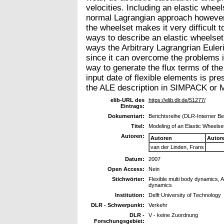
velocities. Including an elastic wheel
normal Lagrangian approach however 
the wheelset makes it very difficult t
ways to describe an elastic wheelset
ways the Arbitrary Lagrangrian Euleri
since it can overcome the problems 
way to generate the flux terms of the
input date of flexible elements is p
the ALE description in SIMPACK or M
elib-URL des
https://elib.dlr.de/51277/
Eintrags:
Dokumentart:
Berichtsreihe (DLR-Interner Ber
Titel:
Modeling of an Elastic Wheelse
Autoren:
Autoren
Autor
van der Linden, Frans
Datum:
2007
Open Access:
Nein
Stichwörter:
Flexible multi body dynamics, A
dynamics
Institution:
Delft University of Technology
DLR - Schwerpunkt:
Verkehr
DLR -
V - keine Zuordnung
Forschungsgebiet: