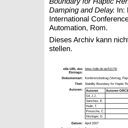
Boundary for Haptic Ren
Damping and Delay.
In:
International Conferenc
Automation, Rom.
Dieses Archiv kann nicht
stellen.
elib-URL des
https://elib.dlr.de/51176/
Eintrags:
Dokumentart:
Konferenzbeitrag (Vortrag, Pap
Titel:
Stability Boundary for Haptic 
Autoren:
Autoren
Autoren-ORCI
Gil, J.J.
Sanchez, E.
Hulin, T.
Preusche, C.
Hirzinger, G.
Datum:
April 2007