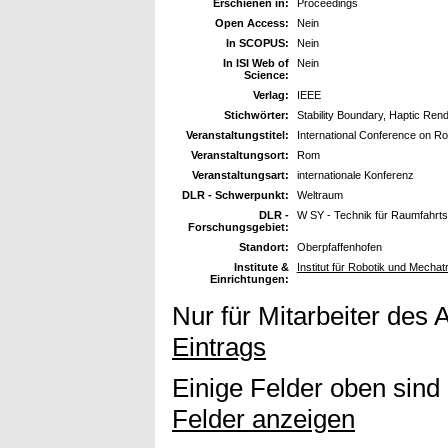
Erschienen in:
Proceedings
Open Access:
Nein
In SCOPUS:
Nein
In ISI Web of
Nein
Science:
Verlag:
IEEE
Stichwörter:
Stability Boundary, Haptic Ren
Veranstaltungstitel:
International Conference on Ro
Veranstaltungsort:
Rom
Veranstaltungsart:
internationale Konferenz
DLR - Schwerpunkt:
Weltraum
DLR -
W SY - Technik für Raumfahrt
Forschungsgebiet:
Standort:
Oberpfaffenhofen
Institute &
Institut für Robotik und Mechat
Einrichtungen:
Nur für Mitarbeiter des 
Eintrags
Einige Felder oben sind
Felder anzeigen