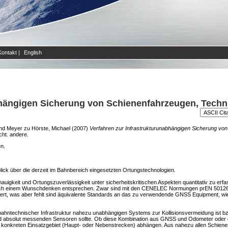
Kontakt
|
English
bhängigen Sicherung von Schienenfahrzeugen, Technis
nd
Meyer zu Hörste, Michael
(2007)
Verfahren zur Infrastrukturunabhängigen Sicherung von
cht. andere.
en.
lick über die derzeit im Bahnbereich eingesetzten Ortungstechnologien.
uigkeit und Ortungszuverlässigkeit unter sicherheitskritischen Aspekten quantitativ zu erfa
r noch einem Wunschdenken entsprechen. Zwar sind mit den CENELEC Normungen prEN 501
ert, was aber fehlt sind äquivalente Standards an das zu verwendende GNSS Equipment, wie
bahntechnischer Infrastruktur nahezu unabhängigen Systems zur Kollisionsvermeidung ist bz
v und absolut messenden Sensoren sollte. Ob diese Kombination aus GNSS und Odometer ode
m konkreten Einsatzgebiet (Haupt- oder Nebenstrecken) abhängen. Aus nahezu allen Schie