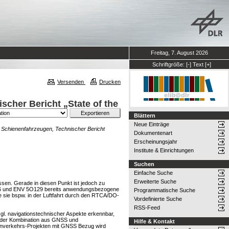
Freitag, 7. August 2026
Schriftgröße:
[-]
Text
[+]
Versenden
Drucken
cher Bericht „State of the
Blättern
Neue Einträge
 Schienenfahrzeugen, Technischer Bericht
Dokumentenart
Erscheinungsjahr
Institute & Einrichtungen
Suchen
Einfache Suche
Erweiterte Suche
ssen. Gerade in diesen Punkt ist jedoch zu
26 und ENV 5O129 bereits anwendungsbezogene
Programmatische Suche
 sie bspw. in der Luftfahrt durch den RTCA/DO-
Vordefinierte Suche
RSS-Feed
gl. navigationstechnischer Aspekte erkennbar,
r der Kombination aus GNSS und
Hilfe & Kontakt
nenverkehrs-Projekten mit GNSS Bezug wird