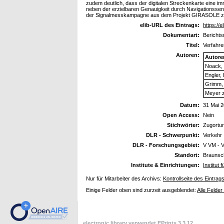
zudem deutlich, dass der digitalen Streckenkarte eine 
neben der erzielbaren Genauigkeit durch Navigationssens
der Signalmesskampagne aus dem Projekt GIRASOLE zu be
elib-URL des Eintrags:
https://e
Dokumentart:
Berichts
Titel:
Verfahre
Autoren:
Autore
Noack, 
Engler, 
Grimm, 
Meyer z
Datum:
31 Mai 
Open Access:
Nein
Stichwörter:
Zugortu
DLR - Schwerpunkt:
Verkehr
DLR - Forschungsgebiet:
V VM - 
Standort:
Braunsc
Institute & Einrichtungen:
Institut
Nur für Mitarbeiter des Archivs:
Kontrollseite des Eintrag
Einige Felder oben sind zurzeit ausgeblendet:
Alle Felder
electronic library verwendet
EPrints 3.3.12