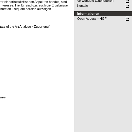
Verwendete Datenquellen
 sicherheitskritischen Aspekten handelt, sind
nteresse. Hierfür sind u.a. auch die Ergebnisse
Kontakt
enutzten Frequenzbereich aufzeigen.
Informationen
Open Access - HGF
te of the Art Analyse - Zugortung“
teme