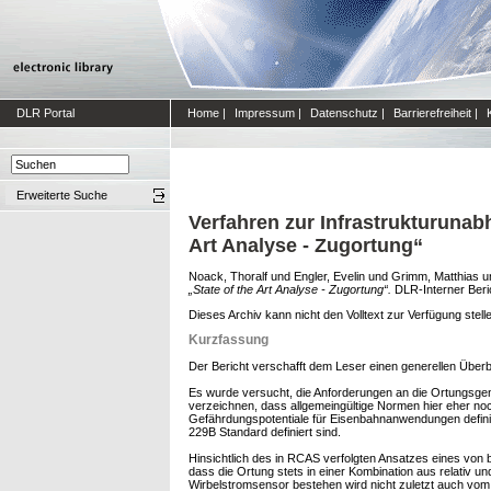
DLR Portal
Home
|
Impressum
|
Datenschutz
|
Barrierefreiheit
|
Erweiterte Suche
Verfahren zur Infrastrukturuna
Art Analyse - Zugortung“
Noack, Thoralf
und
Engler, Evelin
und
Grimm, Matthias
u
„State of the Art Analyse - Zugortung“.
DLR-Interner Beri
Dieses Archiv kann nicht den Volltext zur Verfügung stell
Kurzfassung
Der Bericht verschafft dem Leser einen generellen Überb
Es wurde versucht, die Anforderungen an die Ortungsgena
verzeichnen, dass allgemeingültige Normen hier ehe
Gefährdungspotentiale für Eisenbahnanwendungen defini
229B Standard definiert sind.
Hinsichtlich des in RCAS verfolgten Ansatzes eines von 
dass die Ortung stets in einer Kombination aus relati
Wirbelstromsensor bestehen wird nicht zuletzt auch vo