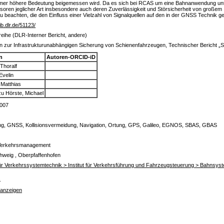
immer höhere Bedeutung beigemessen wird. Da es sich bei RCAS um eine Bahnanwendung unter
oren jeglicher Art insbesondere auch deren Zuverlässigkeit und Störsicherheit von großem I
achten, die den Einfluss einer Vielzahl von Signalquellen auf den in der GNSS Technik g
lib.dlr.de/51123/
reihe (DLR-Interner Bericht, andere)
n zur Infrastrukturunabhängigen Sicherung von Schienenfahrzeugen, Technischer Bericht „Sta
n
Autoren-ORCID-iD
Thoralf
Evelin
Matthias
u Hörste, Michael
2007
ng, GNSS, Kollisionsvermeidung, Navigation, Ortung, GPS, Galileo, EGNOS, SBAS, GBAS
Verkehrsmanagement
hweig , Oberpfaffenhofen
 für Verkehrssystemtechnik > Institut für Verkehrsführung und Fahrzeugsteuerung > Bahnsys
s
 anzeigen