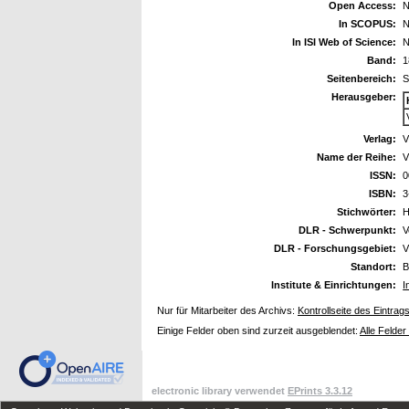
Open Access:
N
In SCOPUS:
N
In ISI Web of Science:
N
Band:
1
Seitenbereich:
S
Herausgeber:
Verlag:
V
Name der Reihe:
V
ISSN:
0
ISBN:
3
Stichwörter:
H
DLR - Schwerpunkt:
V
DLR - Forschungsgebiet:
V
Standort:
B
Institute & Einrichtungen:
I
Nur für Mitarbeiter des Archivs:
Kontrollseite des Eintrag
Einige Felder oben sind zurzeit ausgeblendet:
Alle Felder
electronic library verwendet
EPrints 3.3.12