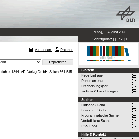
Freitag, 7. August 2026
Schriftgröße:
[-]
Text
[+]
Versenden
Drucken
Blättern
erichte, 1864. VDI Verlag GmbH. Seiten 561-585.
Neue Einträge
Dokumentenart
Erscheinungsjahr
Institute & Einrichtungen
Suchen
Einfache Suche
Erweiterte Suche
Programmatische Suche
Vordefinierte Suche
RSS-Feed
Hilfe & Kontakt