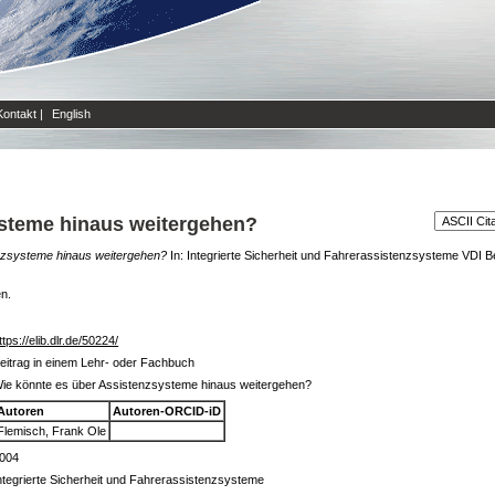
Kontakt
|
English
ysteme hinaus weitergehen?
nzsysteme hinaus weitergehen?
In: Integrierte Sicherheit und Fahrerassistenzsysteme VDI B
en.
ttps://elib.dlr.de/50224/
eitrag in einem Lehr- oder Fachbuch
ie könnte es über Assistenzsysteme hinaus weitergehen?
Autoren
Autoren-ORCID-iD
Flemisch, Frank Ole
004
ntegrierte Sicherheit und Fahrerassistenzsysteme