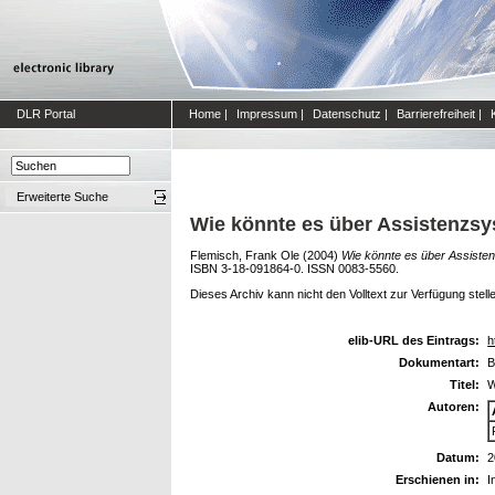
DLR Portal
Home
|
Impressum
|
Datenschutz
|
Barrierefreiheit
|
Erweiterte Suche
Wie könnte es über Assistenzs
Flemisch, Frank Ole
(2004)
Wie könnte es über Assiste
ISBN 3-18-091864-0. ISSN 0083-5560.
Dieses Archiv kann nicht den Volltext zur Verfügung stell
elib-URL des Eintrags:
h
Dokumentart:
B
Titel:
W
Autoren:
Datum:
2
Erschienen in:
I