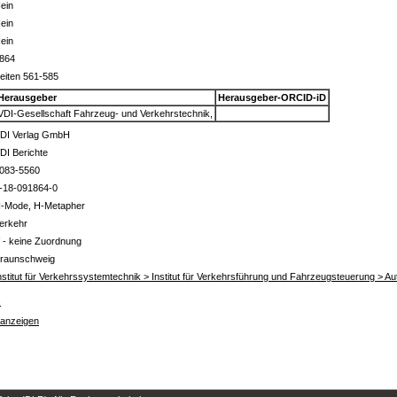
ein
ein
ein
864
eiten 561-585
Herausgeber
Herausgeber-ORCID-iD
VDI-Gesellschaft Fahrzeug- und Verkehrstechnik,
DI Verlag GmbH
DI Berichte
083-5560
-18-091864-0
-Mode, H-Metapher
erkehr
 - keine Zuordnung
raunschweig
nstitut für Verkehrssystemtechnik > Institut für Verkehrsführung und Fahrzeugsteuerung > 
s
 anzeigen