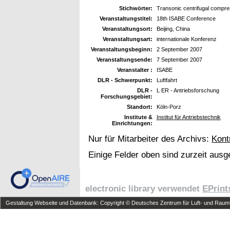
Stichwörter:
Transonic centrifugal compre
Veranstaltungstitel:
18th ISABE Conference
Veranstaltungsort:
Beijing, China
Veranstaltungsart:
internationale Konferenz
Veranstaltungsbeginn:
2 September 2007
Veranstaltungsende:
7 September 2007
Veranstalter :
ISABE
DLR - Schwerpunkt:
Luftfahrt
DLR -
L ER - Antriebsforschung
Forschungsgebiet:
Standort:
Köln-Porz
Institute &
Institut für Antriebstechnik
Einrichtungen:
Nur für Mitarbeiter des Archivs:
Kont
Einige Felder oben sind zurzeit ausg
electronic library verwendet
EPrint
Gestaltung Webseite und Datenbank: Copyright © Deutsches Zentrum für Luft- und Raumfa