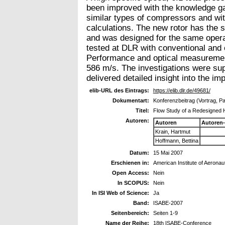
been improved with the knowledge ga
similar types of compressors and wi
calculations. The new rotor has the
and was designed for the same opera
tested at DLR with conventional and
Performance and optical measurement
586 m/s. The investigations were su
delivered detailed insight into the im
elib-URL des Eintrags:
https://elib.dlr.de/49681/
Dokumentart:
Konferenzbeitrag (Vortrag, P
Titel:
Flow Study of a Redesigned 
Autoren:
Autoren
Autoren
Krain, Hartmut
Hoffmann, Bettina
Datum:
15 Mai 2007
Erschienen in:
American Institute of Aeronau
Open Access:
Nein
In SCOPUS:
Nein
In ISI Web of Science:
Ja
Band:
ISABE-2007
Seitenbereich:
Seiten 1-9
Name der Reihe:
18th ISABE-Conference