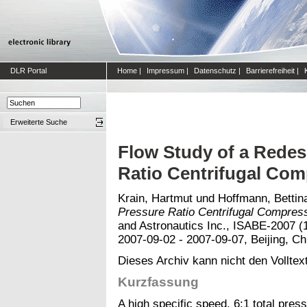
DLR Portal
Home
|
Impressum
|
Datenschutz
|
Barrierefreiheit
|
Erweiterte Suche
Flow Study of a Redes
Ratio Centrifugal Com
Krain, Hartmut
und
Hoffmann, Bettin
Pressure Ratio Centrifugal Compress
and Astronautics Inc., ISABE-2007 (
2007-09-02 - 2007-09-07, Beijing, Ch
Dieses Archiv kann nicht den Volltext
Kurzfassung
A high specific speed, 6:1 total pres