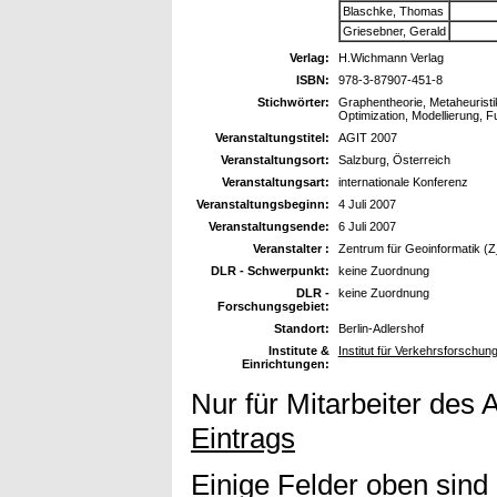
Blaschke, Thomas
Griesebner, Gerald
Verlag:
H.Wichmann Verlag
ISBN:
978-3-87907-451-8
Stichwörter:
Graphentheorie, Metaheuristi
Optimization, Modellierung, 
Veranstaltungstitel:
AGIT 2007
Veranstaltungsort:
Salzburg, Österreich
Veranstaltungsart:
internationale Konferenz
Veranstaltungsbeginn:
4 Juli 2007
Veranstaltungsende:
6 Juli 2007
Veranstalter :
Zentrum für Geoinformatik (Z
DLR - Schwerpunkt:
keine Zuordnung
DLR -
keine Zuordnung
Forschungsgebiet:
Standort:
Berlin-Adlershof
Institute &
Institut für Verkehrsforschu
Einrichtungen:
Nur für Mitarbeiter des 
Eintrags
Einige Felder oben sind