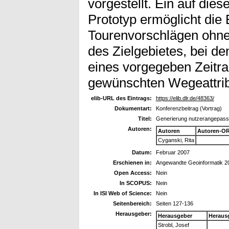
vorgestellt. Ein auf die
Prototyp ermöglicht die 
Tourenvorschlägen ohne
des Zielgebietes, bei d
eines vorgegeben Zeitr
gewünschten Wegeattribu
elib-URL des Eintrags:
https://elib.dlr.de/48363/
Dokumentart:
Konferenzbeitrag (Vortrag)
Titel:
Generierung nutzerangepasste
Autoren:
Autoren
Autoren-OR
Cyganski, Rita
Datum:
Februar 2007
Erschienen in:
Angewandte Geoinformatik 2
Open Access:
Nein
In SCOPUS:
Nein
In ISI Web of Science:
Nein
Seitenbereich:
Seiten 127-136
Herausgeber:
Herausgeber
Heraus
Strobl, Josef