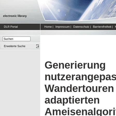
DLR Portal
Home
|
Impressum
|
Datenschutz
|
Barrierefreiheit
|
Erweiterte Suche
Generierung
nutzerangepas
Wandertouren m
adaptierten
Ameisenalgor