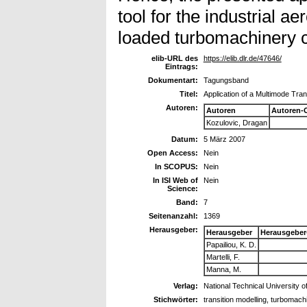
tool for the industrial a
loaded turbomachinery 
elib-URL des
https://elib.dlr.de/47646/
Eintrags:
Dokumentart:
Tagungsband
Titel:
Application of a Multimode Tra
Autoren:
Autoren
Autoren-
Kozulovic, Dragan
Datum:
5 März 2007
Open Access:
Nein
In SCOPUS:
Nein
In ISI Web of
Nein
Science:
Band:
7
Seitenanzahl:
1369
Herausgeber:
Herausgeber
Herausgeber
Papailiou, K. D.
Martelli, F.
Manna, M.
Verlag:
National Technical University o
Stichwörter:
transition modelling, turbomach