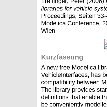
Treffinger, Peter
(2006)
libraries for vehicle sys
Proceedings, Seiten 33-4
Modelica Conference, 2
Wien.
Kurzfassung
A new free Modelica libr
VehicleInterfaces, has 
compatibility between Mo
The library provides sta
definitions that enable 
be conveniently modell