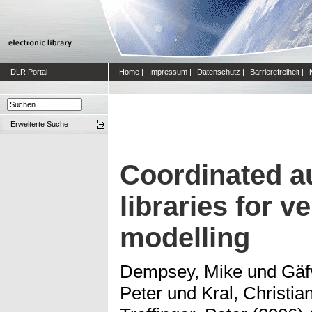
DLR Portal
Home
|
Impressum
|
Datenschutz
|
Barrierefreiheit
|
Erweiterte Suche
Coordinated a
libraries for v
modelling
Dempsey, Mike
und
Gäf
Peter
und
Kral, Christia