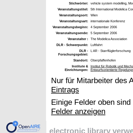
Stichwörter:
vehicle system modelling, Mo
Veranstaltungstitel:
5th International Modelica C
Veranstaltungsort:
Wien
Veranstaltungsart:
internationale Konferenz
Veranstaltungsbeginn:
4 September 2006
Veranstaltungsende:
5 September 2006
Veranstalter :
The Modelica Association
DLR - Schwerpunkt:
Luftfahrt
DLR -
L AR - Starrflüglerforschung
Forschungsgebiet:
Standort:
Oberpfaffenhofen
Institute &
Institut für Robotik und Mec
Einrichtungen:
Entwurfsorientierte Regelung
Nur für Mitarbeiter des 
Eintrags
Einige Felder oben sind
Felder anzeigen
electronic library ver