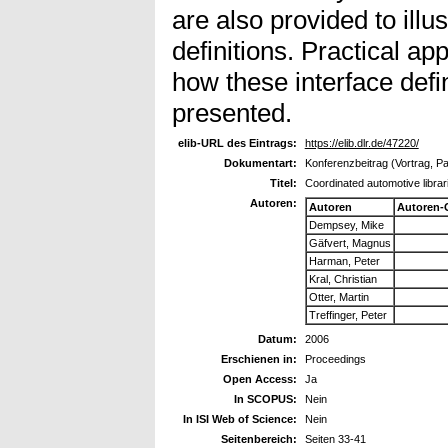
are also provided to illus
definitions. Practical a
how these interface defi
presented.
elib-URL des Eintrags:
https://elib.dlr.de/47220/
Dokumentart:
Konferenzbeitrag (Vortrag, P
Titel:
Coordinated automotive librar
Autoren:
Autoren
Autoren-
Dempsey, Mike
Gäfvert, Magnus
Harman, Peter
Kral, Christian
Otter, Martin
Treffinger, Peter
Datum:
2006
Erschienen in:
Proceedings
Open Access:
Ja
In SCOPUS:
Nein
In ISI Web of Science:
Nein
Seitenbereich:
Seiten 33-41