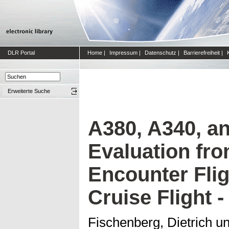
DLR Portal
Home
|
Impressum
|
Datenschutz
|
Barrierefreiheit
|
Erweiterte Suche
A380, A340, a
Evaluation fr
Encounter Flig
Cruise Flight -
Fischenberg, Dietrich
u