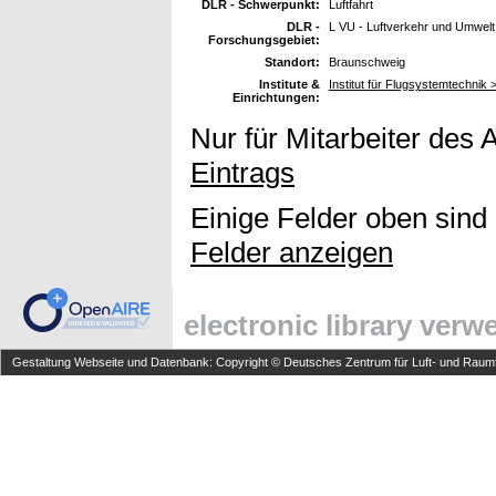
DLR - Schwerpunkt:
Luftfahrt
DLR -
L VU - Luftverkehr und Umwelt
Forschungsgebiet:
Standort:
Braunschweig
Institute &
Institut für Flugsystemtechnik
Einrichtungen:
Nur für Mitarbeiter des 
Eintrags
Einige Felder oben sind
Felder anzeigen
electronic library ver
Gestaltung Webseite und Datenbank: Copyright © Deutsches Zentrum für Luft- und Raumfa