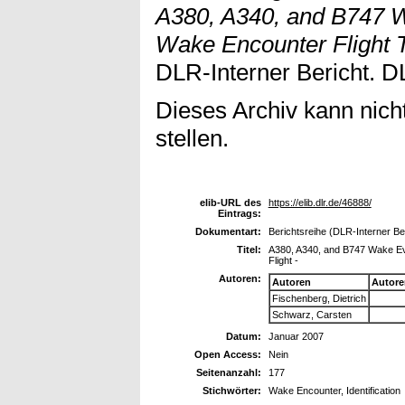
A380, A340, and B747 W
Wake Encounter Flight Te
DLR-Interner Bericht. D
Dieses Archiv kann nicht
stellen.
elib-URL des
https://elib.dlr.de/46888/
Eintrags:
Dokumentart:
Berichtsreihe (DLR-Interner Be
Titel:
A380, A340, and B747 Wake Eva
Flight -
Autoren:
Autoren
Autore
Fischenberg, Dietrich
Schwarz, Carsten
Datum:
Januar 2007
Open Access:
Nein
Seitenanzahl:
177
Stichwörter:
Wake Encounter, Identification