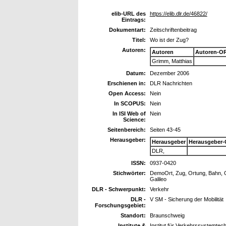
elib-URL des
https://elib.dlr.de/46822/
Eintrags:
Dokumentart:
Zeitschriftenbeitrag
Titel:
Wo ist der Zug?
Autoren:
Autoren
Autoren-OR
Grimm, Matthias
Datum:
Dezember 2006
Erschienen in:
DLR Nachrichten
Open Access:
Nein
In SCOPUS:
Nein
In ISI Web of
Nein
Science:
Seitenbereich:
Seiten 43-45
Herausgeber:
Herausgeber
Herausgeber-
DLR,
ISSN:
0937-0420
Stichwörter:
DemoOrt, Zug, Ortung, Bahn, Or
Galileo
DLR - Schwerpunkt:
Verkehr
DLR -
V SM - Sicherung der Mobilität
Forschungsgebiet:
Standort:
Braunschweig
Institute &
Institut für Verkehrssystemtec