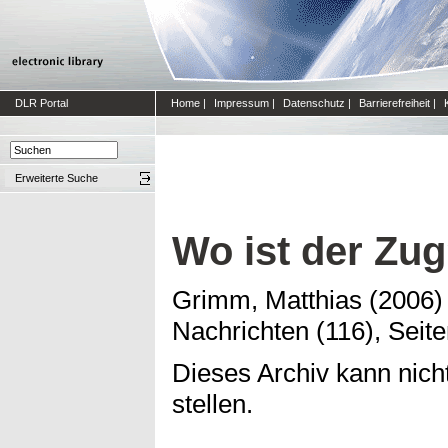
DLR Portal
Home
|
Impressum
|
Datenschutz
|
Barrierefreiheit
|
Erweiterte Suche
Wo ist der Zu
Grimm, Matthias
(2006
Nachrichten (116), Seit
Dieses Archiv kann nicht
stellen.