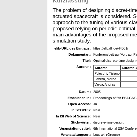
Kurzfassung
The problem of designing discret-time
actuated spacecraft is considered. 
appraoch to the tuning of various cla
proposed relying on periodic optimal
main advantages of the proposed met
simulation study.
elib-URL des Eintrags:
https://elib.dlr.de/44061/
Dokumentart:
Konferenzbeitrag (Vortrag, P
Titel:
Optimal discrete-time design o
Autoren:
Autoren
Autoren-
Pulecchi, Tiziano
Lovera, Marco
Varga, Andras
Datum:
2005
Erschienen in:
Proceedings of 6th ESA GNC
Open Access:
Ja
In SCOPUS:
Nein
In ISI Web of Science:
Nein
Stichwörter:
discrete-time design,
Veranstaltungstitel:
6th International ESA Confer
Veranstaltungsort:
Loutraki (Greece)