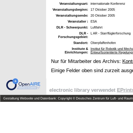
Veranstaltungsart:
internationale Konferenz
Veranstaltungsbeginn:
17 Oktober 2005
Veranstaltungsende:
20 Oktober 2005
Veranstalter :
ESA
DLR - Schwerpunkt:
Luftfahrt
DLR -
L AR - Starrflüglerforschung
Forschungsgebiet:
Standort:
Oberpfaffenhofen
Institute &
Institut für Robotik und Mec
Einrichtungen:
Entwurfsorientierte Regelung
Nur für Mitarbeiter des Archivs:
Kont
Einige Felder oben sind zurzeit ausg
electronic library verwendet
EPrint
Gestaltung Webseite und Datenbank: Copyright © Deutsches Zentrum für Luft- und Raumfa