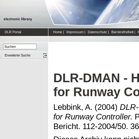
DLR Portal
Home
|
Impressum
|
Datenschutz
|
Barrierefreiheit
|
Erweiterte Suche
DLR-DMAN - H
for Runway Co
Lebbink, A.
(2004)
DLR-
for Runway Controller.
P
Bericht. 112-2004/50. 36