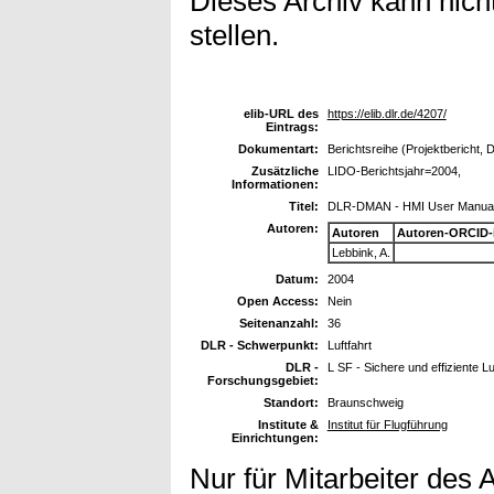
Dieses Archiv kann nicht
stellen.
elib-URL des
https://elib.dlr.de/4207/
Eintrags:
Dokumentart:
Berichtsreihe (Projektbericht, 
Zusätzliche
LIDO-Berichtsjahr=2004,
Informationen:
Titel:
DLR-DMAN - HMI User Manual 
Autoren:
Autoren
Autoren-ORCID-
Lebbink, A.
Datum:
2004
Open Access:
Nein
Seitenanzahl:
36
DLR - Schwerpunkt:
Luftfahrt
DLR -
L SF - Sichere und effiziente L
Forschungsgebiet:
Standort:
Braunschweig
Institute &
Institut für Flugführung
Einrichtungen:
Nur für Mitarbeiter des 