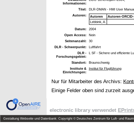
Informationen:
Titel:
DLR-DMAN - HMI User Manual f
Autoren:
Autoren
Autoren-ORCID-
Lebbink, A.
Datum:
2004
Open Access:
Nein
Seitenanzahl:
30
DLR - Schwerpunkt:
Luftfahrt
DLR -
L SF - Sichere und effiziente L
Forschungsgebiet:
Standort:
Braunschweig
Institute &
Institut für Flugführung
Einrichtungen:
Nur für Mitarbeiter des Archivs:
Kont
Einige Felder oben sind zurzeit ausg
electronic library verwendet
EPrint
Gestaltung Webseite und Datenbank: Copyright © Deutsches Zentrum für Luft- und Raumfa