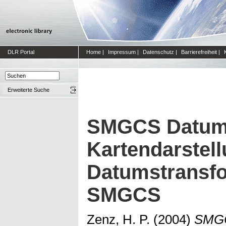
DLR Portal
Home
|
Impressum
|
Datenschutz
|
Barrierefreiheit
|
Erweiterte Suche
SMGCS Datums
Kartendarstel
Datumstransfo
SMGCS
Zenz, H. P.
(2004)
SMGC