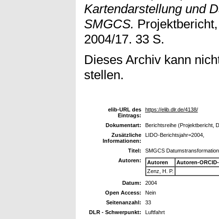
Kartendarstellung und D
SMGCS.
Projektbericht,
2004/17. 33 S.
Dieses Archiv kann nicht
stellen.
elib-URL des
https://elib.dlr.de/4138/
Eintrags:
Dokumentart:
Berichtsreihe (Projektbericht, 
Zusätzliche
LIDO-Berichtsjahr=2004,
Informationen:
Titel:
SMGCS Datumstransformation,
Autoren:
Autoren
Autoren-ORCID-
Zenz, H. P.
Datum:
2004
Open Access:
Nein
Seitenanzahl:
33
DLR - Schwerpunkt:
Luftfahrt