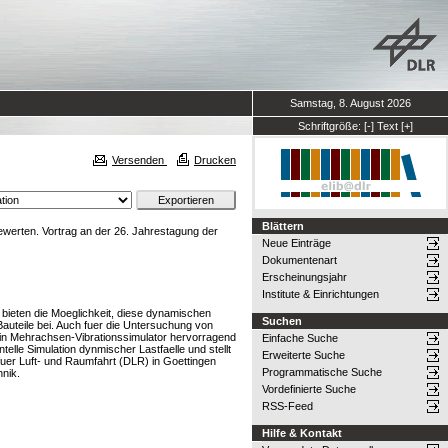
Samstag, 8. August 2026
Schriftgröße:
[-]
Text
[+]
Versenden
Drucken
Blättern
ewerten. Vortrag an der 26. Jahrestagung der
Neue Einträge
Dokumentenart
Erscheinungsjahr
Institute & Einrichtungen
bieten die Moeglichkeit, diese dynamischen
Suchen
Bauteile bei. Auch fuer die Untersuchung von
ein Mehrachsen-Vibrationssimulator hervorragend
Einfache Suche
elle Simulation dynmischer Lastfaelle und stellt
Erweiterte Suche
er Luft- und Raumfahrt (DLR) in Goettingen
Programmatische Suche
hnik.
Vordefinierte Suche
RSS-Feed
Hilfe & Kontakt