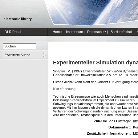
DLR Portal
Home
|
Impressum
|
Datenschutz
|
Barrierefreiheit
|
Erweiterte Suche
Experimenteller Simulation dy
Sinapius, M.
(1997)
Experimenteller Simulation dynamis
Gesellschaft fuer Umweltsimulation e.V. am 12.-14. Maer
Dieses Archiv kann nicht den Volltext zur Verfügung stell
Kurzfassung
Technische Erzeugnisse wie auch Menschen sind haeufig 
Belastungen realitaetstreu im Experiment zu simulieren. 
Schwingungs-isolationssystemen, die unerwuenschte Vibr
geeignet.Mit ihm lassen sich die dynamischen Lasten in a
Verfahren der Schwingungsunter- suchung unter Basisan
wird beschrieben. Testbeispiele aus den unterschied- lic
elib-URL des Eintrags:
htt
Dokumentart:
Kon
Zusätzliche Informationen:
LID