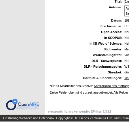
Titel:
Exp
Autoren:
A
Si
Datum:
19
Erschienen in:
Umw
Open Access:
Ne
In SCOPUS:
Ne
In ISI Web of Science:
Ne
Stichwörter:
Meh
Veranstaltungstitel:
Vor
DLR - Schwerpunkt:
NI
DLR - Forschungsgebiet:
W 
Standort:
Göt
Institute & Einrichtungen:
Ins
Nur für Mitarbeiter des Archivs:
Kontrollseite des Eintrag
Einige Felder oben sind zurzeit ausgeblendet:
Alle Felder
electronic library verwendet
EPrints 3.3.12
Gestaltung Webseite und Datenbank: Copyright © Deutsches Zentrum für Luft- und Raumfa