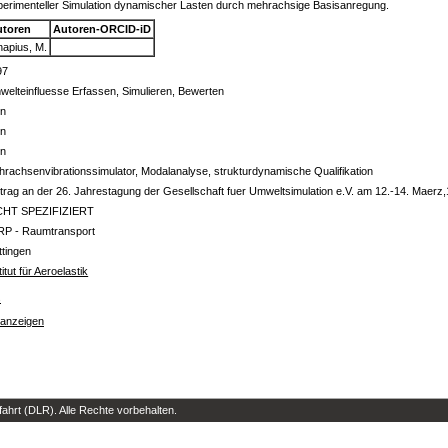
erimenteller Simulation dynamischer Lasten durch mehrachsige Basisanregung.
utoren
Autoren-ORCID-iD
napius, M.
97
elteinfluesse Erfassen, Simulieren, Bewerten
in
in
in
rachsenvibrationssimulator, Modalanalyse, strukturdynamische Qualifikation
trag an der 26. Jahrestagung der Gesellschaft fuer Umweltsimulation e.V. am 12.-14. Maerz
CHT SPEZIFIZIERT
RP - Raumtransport
tingen
titut für Aeroelastik
s
 anzeigen
hrt (DLR). Alle Rechte vorbehalten.