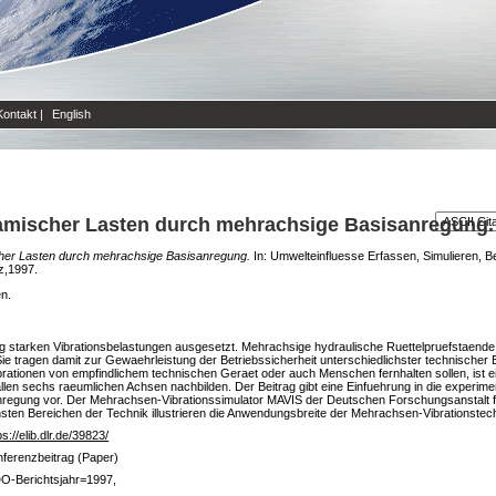
Kontakt
|
English
namischer Lasten durch mehrachsige Basisanregung.
cher Lasten durch mehrachsige Basisanregung.
In: Umwelteinfluesse Erfassen, Simulieren, B
z,1997.
en.
starken Vibrationsbelastungen ausgesetzt. Mehrachsige hydraulische Ruettelpruefstaende 
Sie tragen damit zur Gewaehrleistung der Betriebssicherheit unterschiedlichster technischer 
ationen von empfindlichem technischen Geraet oder auch Menschen fernhalten sollen, ist 
llen sechs raeumlichen Achsen nachbilden. Der Beitrag gibt eine Einfuehrung in die experiment
regung vor. Der Mehrachsen-Vibrationssimulator MAVIS der Deutschen Forschungsanstalt fu
hsten Bereichen der Technik illustrieren die Anwendungsbreite der Mehrachsen-Vibrationstec
ps://elib.dlr.de/39823/
ferenzbeitrag (Paper)
O-Berichtsjahr=1997,