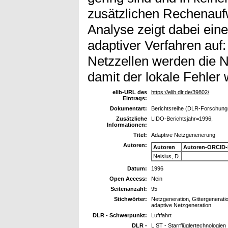
zusätzlichen Rechenauf
Analyse zeigt dabei ei
adaptiver Verfahren auf
Netzzellen werden die N
damit der lokale Fehler 
elib-URL des
https://elib.dlr.de/39802/
Eintrags:
Dokumentart:
Berichtsreihe (DLR-Forschungs
Zusätzliche
LIDO-Berichtsjahr=1996,
Informationen:
Titel:
Adaptive Netzgenerierung
Autoren:
Autoren
Autoren-ORCID-
Neisius, D.
Datum:
1996
Open Access:
Nein
Seitenanzahl:
95
Stichwörter:
Netzgeneration, Gittergeneratio
adaptive Netzgeneration
DLR - Schwerpunkt:
Luftfahrt
DLR -
L ST - Starrflüglertechnologien