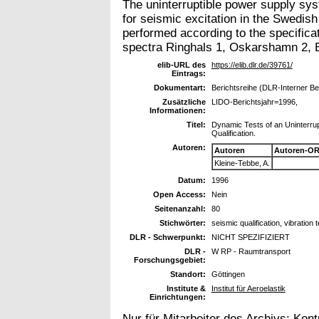
The uninterruptible power supply s
for seismic excitation in the Swedis
performed according to the specifi
spectra Ringhals 1, Oskarshamn 2, 
elib-URL des
https://elib.dlr.de/39761/
Eintrags:
Dokumentart:
Berichtsreihe (DLR-Interner Be
Zusätzliche
LIDO-Berichtsjahr=1996,
Informationen:
Titel:
Dynamic Tests of an Uninterr
Qualification.
Autoren:
Autoren
Autoren-OR
Kleine-Tebbe, A.
Datum:
1996
Open Access:
Nein
Seitenanzahl:
80
Stichwörter:
seismic qualification, vibration
DLR - Schwerpunkt:
NICHT SPEZIFIZIERT
DLR -
W RP - Raumtransport
Forschungsgebiet:
Standort:
Göttingen
Institute &
Institut für Aeroelastik
Einrichtungen:
Nur für Mitarbeiter des Archivs:
Kont