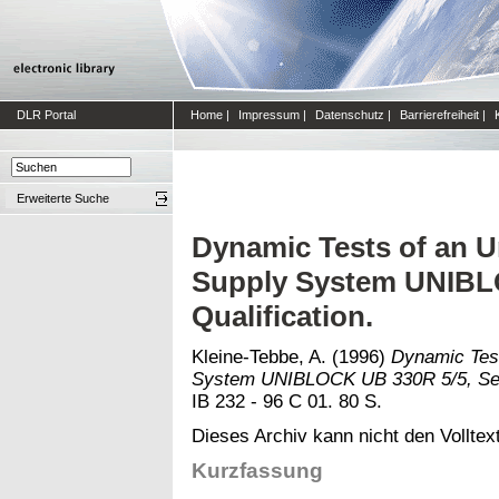
DLR Portal
Home
|
Impressum
|
Datenschutz
|
Barrierefreiheit
|
Erweiterte Suche
Dynamic Tests of an U
Supply System UNIBL
Qualification.
Kleine-Tebbe, A.
(1996)
Dynamic Test
System UNIBLOCK UB 330R 5/5, Seis
IB 232 - 96 C 01. 80 S.
Dieses Archiv kann nicht den Volltext
Kurzfassung