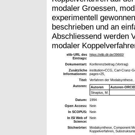
modaler Groessen, moda
experimentell gewonne
beschrieben und an einf
Abschliessend werden V
modaler Koppelverfahren
elib-URL des
https://elib.dlr.de/39660/
Eintrags:
Dokumentart:
Konferenzbeitrag (Vortrag)
Zusätzliche
institution=CCG, Carl-Cranz-Ge
Informationen:
pages=25,
Titel:
Verfahren der Modalsynthese.
Autoren:
Autoren
Autoren-ORCID
Sinapius, M.
Datum:
1994
Open Access:
Nein
In SCOPUS:
Nein
In ISI Web of
Nein
Science:
Stichwörter:
Modalsynthese, Component Mod
Koppelverfahren, Substrukturte