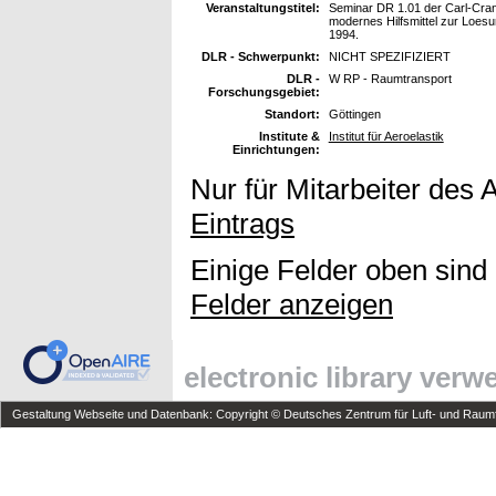
Veranstaltungstitel:
Seminar DR 1.01 der Carl-Cran
modernes Hilfsmittel zur Loesu
1994.
DLR - Schwerpunkt:
NICHT SPEZIFIZIERT
DLR -
W RP - Raumtransport
Forschungsgebiet:
Standort:
Göttingen
Institute &
Institut für Aeroelastik
Einrichtungen:
Nur für Mitarbeiter des 
Eintrags
Einige Felder oben sind
Felder anzeigen
electronic library ver
Gestaltung Webseite und Datenbank: Copyright © Deutsches Zentrum für Luft- und Raumfa