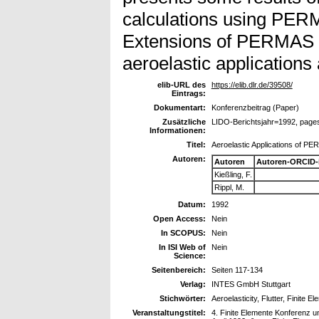
calculations using PERM
Extensions of PERMAS fo
aeroelastic applications
elib-URL des
https://elib.dlr.de/39508/
Eintrags:
Dokumentart:
Konferenzbeitrag (Paper)
Zusätzliche
LIDO-Berichtsjahr=1992, page
Informationen:
Titel:
Aeroelastic Applications of P
Autoren:
Autoren
Autoren-ORCID-
Kießling, F.
Rippl, M.
Datum:
1992
Open Access:
Nein
In SCOPUS:
Nein
In ISI Web of
Nein
Science:
Seitenbereich:
Seiten 117-134
Verlag:
INTES GmbH Stuttgart
Stichwörter:
Aeroelasticity, Flutter, Finite El
Veranstaltungstitel:
4. Finite Elemente Konferenz 