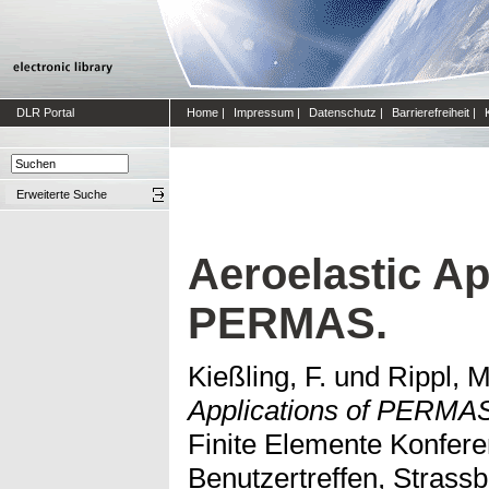
DLR Portal
Home
|
Impressum
|
Datenschutz
|
Barrierefreiheit
|
Erweiterte Suche
Aeroelastic Ap
PERMAS.
Kießling, F.
und
Rippl, M
Applications of PERMA
Finite Elemente Konfe
Benutzertreffen, Strassb