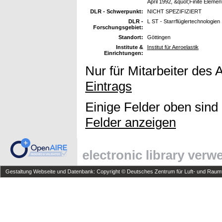
April 1992, &quot;Finite Elemen
DLR - Schwerpunkt:
NICHT SPEZIFIZIERT
DLR -
L ST - Starrflüglertechnologien
Forschungsgebiet:
Standort:
Göttingen
Institute &
Institut für Aeroelastik
Einrichtungen:
Nur für Mitarbeiter des 
Eintrags
Einige Felder oben sind
Felder anzeigen
electronic library ver
Gestaltung Webseite und Datenbank: Copyright © Deutsches Zentrum für Luft- und Raumfa