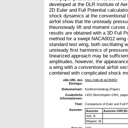
developed at the DLR Institute of Aero
2D Euler and Full Potential calculati
shock dynamics at the conventional
airfoil show that the unsteady pressu
theunsteady lift and moment curves 
results are obtained with a 3D Full 
method for a swept NACA0012 wing 
standard test wing, both oscillating 
unsteady first harmonics of pressure 
linearized approach may be sufficient
amplitudes, however, the appearance
a wing with a conventional airfoil sec
combined with complicated shock mo
elib-URL des
https://elib.dlr.de/39482/
Eintrags:
Dokumentart:
Konferenzbeitrag (Paper)
Zusätzliche
LIDO-Berichtsjahr=1991, page
Informationen:
Titel:
Comparison of Euler and Full P
Autoren:
Autoren
Autoren-ORCID-
Voß, R.
Wegner, W.
Datum:
1991