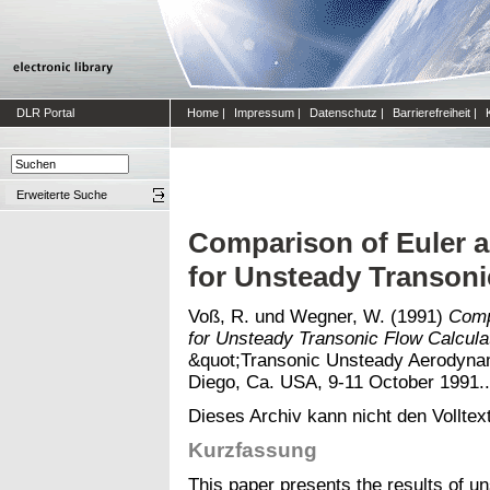
DLR Portal
Home
|
Impressum
|
Datenschutz
|
Barrierefreiheit
|
Erweiterte Suche
Comparison of Euler a
for Unsteady Transoni
Voß, R.
und
Wegner, W.
(1991)
Comp
for Unsteady Transonic Flow Calcula
&quot;Transonic Unsteady Aerodynam
Diego, Ca. USA, 9-11 October 1991..
Dieses Archiv kann nicht den Volltext
Kurzfassung
This paper presents the results of u