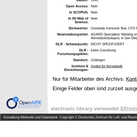
Open Access:
Nein
In SCOPUS:
Nein
In ISI Web of
Nein
Science:
Stichwörter:
Unsteady transonic flow, CFD 
Veranstaltungstitel:
AGARD-Specialists' Meeting o
Aeroelasticity&quot; in San Di
DLR - Schwerpunkt:
NICHT SPEZIFIZIERT
DLR -
keine Zuordnung
Forschungsgebiet:
Standort:
Göttingen
Institute &
Institut für Aeroelastik
Einrichtungen:
Nur für Mitarbeiter des Archivs:
Kont
Einige Felder oben sind zurzeit ausg
electronic library verwendet
EPrint
Gestaltung Webseite und Datenbank: Copyright © Deutsches Zentrum für Luft- und Raumfa