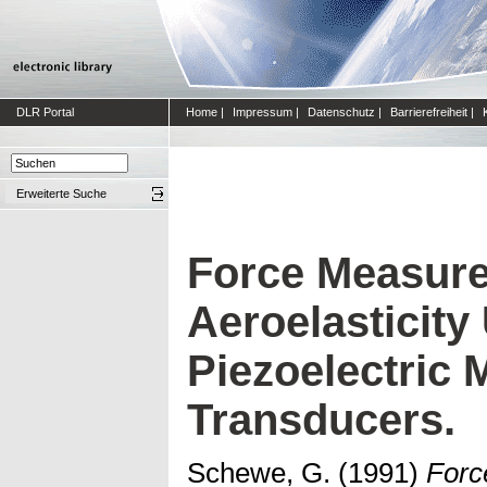
DLR Portal
Home
|
Impressum
|
Datenschutz
|
Barrierefreiheit
|
Erweiterte Suche
Force Measure
Aeroelasticity
Piezoelectric
Transducers.
Schewe, G.
(1991)
Forc