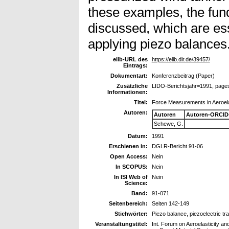
these examples, the fun
discussed, which are ess
applying piezo balances
elib-URL des
https://elib.dlr.de/39457/
Eintrags:
Dokumentart:
Konferenzbeitrag (Paper)
Zusätzliche
LIDO-Berichtsjahr=1991, page
Informationen:
Titel:
Force Measurements in Aeroela
Autoren:
Autoren
Autoren-ORCID
Schewe, G.
Datum:
1991
Erschienen in:
DGLR-Bericht 91-06
Open Access:
Nein
In SCOPUS:
Nein
In ISI Web of
Nein
Science:
Band:
91-071
Seitenbereich:
Seiten 142-149
Stichwörter:
Piezo balance, piezoelectric t
Veranstaltungstitel:
Int. Forum on Aeroelasticity 