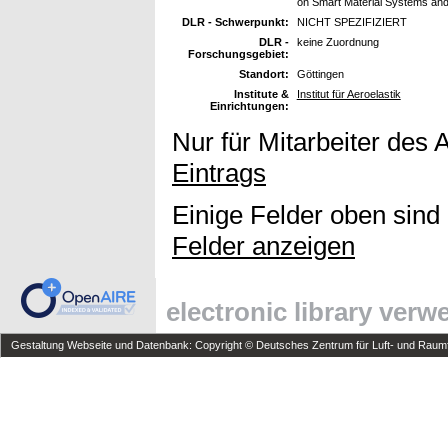
on Smart Material Systems and
DLR - Schwerpunkt:
NICHT SPEZIFIZIERT
DLR -
keine Zuordnung
Forschungsgebiet:
Standort:
Göttingen
Institute &
Institut für Aeroelastik
Einrichtungen:
Nur für Mitarbeiter des 
Eintrags
Einige Felder oben sind
Felder anzeigen
electronic library ver
Gestaltung Webseite und Datenbank: Copyright © Deutsches Zentrum für Luft- und Raumfa