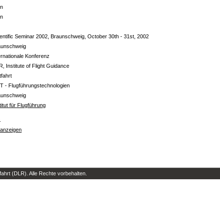
in
in
entific Seminar 2002, Braunschweig, October 30th - 31st, 2002
aunschweig
ernationale Konferenz
, Institute of Flight Guidance
tfahrt
T - Flugführungstechnologien
aunschweig
titut für Flugführung
s
 anzeigen
hrt (DLR). Alle Rechte vorbehalten.