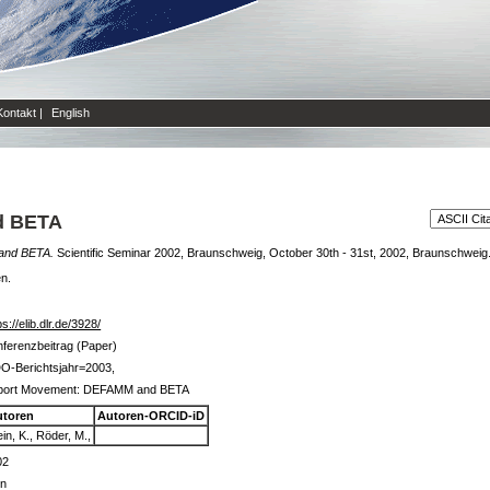
Kontakt
|
English
d BETA
and BETA.
Scientific Seminar 2002, Braunschweig, October 30th - 31st, 2002, Braunschweig
en.
ps://elib.dlr.de/3928/
ferenzbeitrag (Paper)
O-Berichtsjahr=2003,
rport Movement: DEFAMM and BETA
utoren
Autoren-ORCID-iD
ein, K., Röder, M.,
02
in