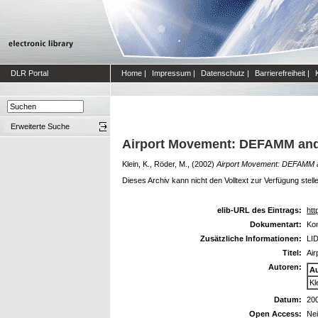
DLR Portal
Home
|
Impressum
|
Datenschutz
|
Barrierefreiheit
|
Erweiterte Suche
Airport Movement: DEFAMM an
Klein, K., Röder, M.,
(2002)
Airport Movement: DEFAMM 
Dieses Archiv kann nicht den Volltext zur Verfügung stell
elib-URL des Eintrags:
htt
Dokumentart:
Kon
Zusätzliche Informationen:
LID
Titel:
Ai
Autoren:
A
Kl
Datum:
20
Open Access:
Ne