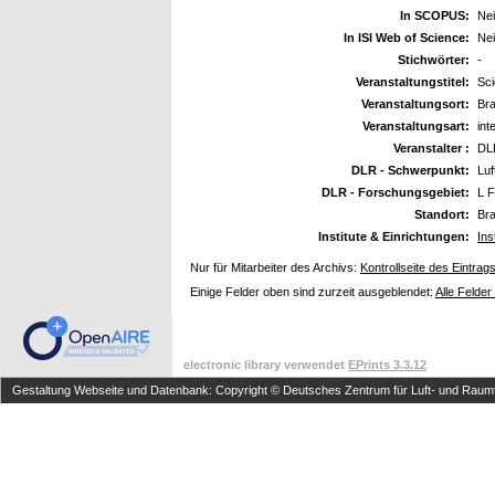
In SCOPUS:
Ne
In ISI Web of Science:
Ne
Stichwörter:
-
Veranstaltungstitel:
Sci
Veranstaltungsort:
Br
Veranstaltungsart:
int
Veranstalter :
DLR
DLR - Schwerpunkt:
Luf
DLR - Forschungsgebiet:
L F
Standort:
Br
Institute & Einrichtungen:
Ins
Nur für Mitarbeiter des Archivs:
Kontrollseite des Eintrag
Einige Felder oben sind zurzeit ausgeblendet:
Alle Felder
electronic library verwendet
EPrints 3.3.12
Gestaltung Webseite und Datenbank: Copyright © Deutsches Zentrum für Luft- und Raumfa