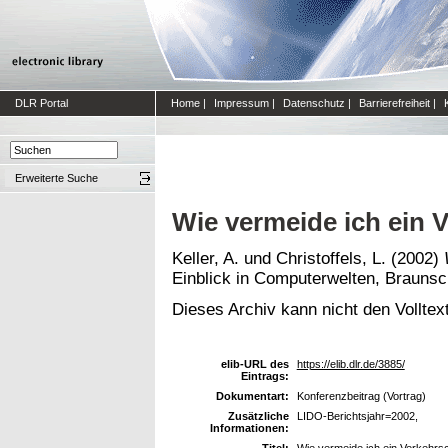
DLR Portal
Home
|
Impressum
|
Datenschutz
|
Barrierefreiheit
|
Erweiterte Suche
Wie vermeide ich ein 
Keller, A.
und
Christoffels, L.
(2002)
Einblick in Computerwelten, Braunsc
Dieses Archiv kann nicht den Volltext
elib-URL des
https://elib.dlr.de/3885/
Eintrags:
Dokumentart:
Konferenzbeitrag (Vortrag)
Zusätzliche
LIDO-Berichtsjahr=2002,
Informationen:
Titel:
Wie vermeide ich ein Verkehr