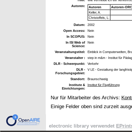
Autoren:
Autoren
Autoren-ORC
Keller, A.
Christoffels, L.
Datum:
2002
Open Access:
Nein
In SCOPUS:
Nein
In ISI Web of
Nein
Science:
Veranstaltungstitel:
Einblick in Computerwelten, B
Veranstalter :
step in m&m - Institut für Pä
DLR - Schwerpunkt:
Verkehr
DLR -
V LE - Gestaltung der langfris
Forschungsgebiet:
Standort:
Braunschweig
Institute &
Institut für Flugführung
Einrichtungen:
Nur für Mitarbeiter des Archivs:
Kont
Einige Felder oben sind zurzeit ausg
electronic library verwendet
EPrint