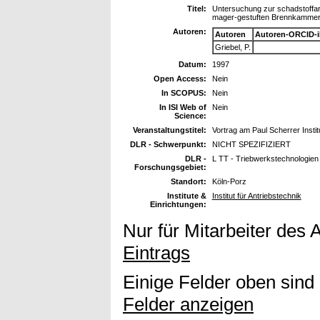
Titel:
Untersuchung zur schadstoffa
mager-gestuften Brennkammers
Autoren:
Autoren
Autoren-ORCID-
Griebel, P.
Datum:
1997
Open Access:
Nein
In SCOPUS:
Nein
In ISI Web of
Nein
Science:
Veranstaltungstitel:
Vortrag am Paul Scherrer Instit
DLR - Schwerpunkt:
NICHT SPEZIFIZIERT
DLR -
L TT - Triebwerkstechnologien
Forschungsgebiet:
Standort:
Köln-Porz
Institute &
Institut für Antriebstechnik
Einrichtungen:
Nur für Mitarbeiter des 
Eintrags
Einige Felder oben sind
Felder anzeigen