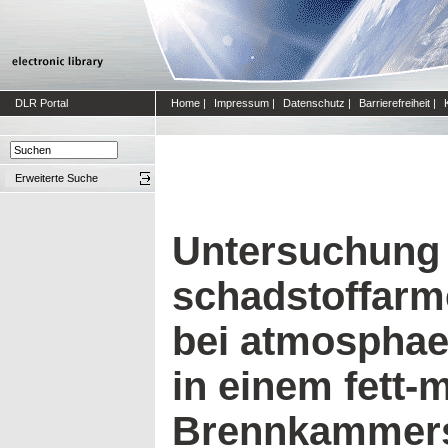
DLR Portal
Home
|
Impressum
|
Datenschutz
|
Barrierefreiheit
|
Erweiterte Suche
Untersuchung 
schadstoffar
bei atmospha
in einem fett-
Brennkammers