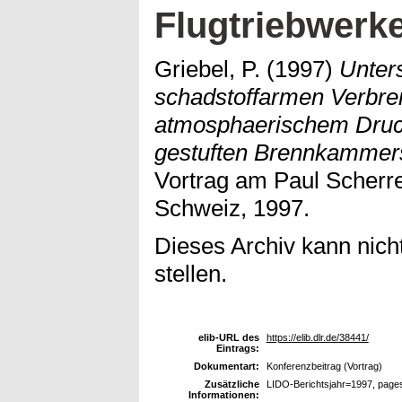
Flugtriebwerke
Griebel, P.
(1997)
Unter
schadstoffarmen Verbre
atmosphaerischem Druck
gestuften Brennkammers
Vortrag am Paul Scherrer 
Schweiz, 1997.
Dieses Archiv kann nicht
stellen.
elib-URL des
https://elib.dlr.de/38441/
Eintrags:
Dokumentart:
Konferenzbeitrag (Vortrag)
Zusätzliche
LIDO-Berichtsjahr=1997, page
Informationen: