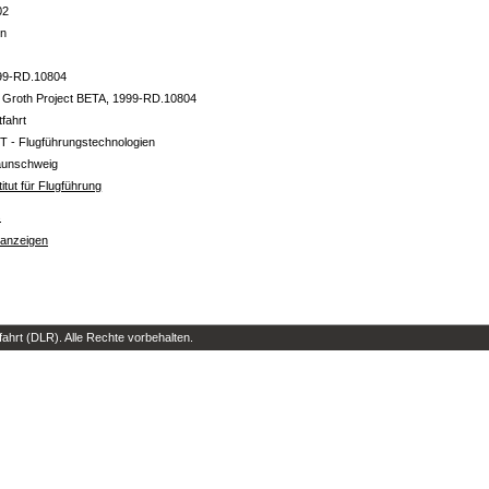
02
in
99-RD.10804
 Groth Project BETA, 1999-RD.10804
tfahrt
T - Flugführungstechnologien
aunschweig
titut für Flugführung
s
 anzeigen
hrt (DLR). Alle Rechte vorbehalten.