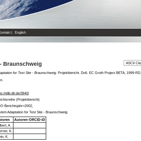
Kontakt
|
English
 - Braunschweig
ptation for Test Site - Braunschweig.
Projektbericht. Do6. EC Groth Project BETA, 1999-RD
en.
ps://elib.dlr.de/3840/
ichtsreihe (Projektbericht)
O-Berichtsjahr=2002,
tem Adaptation for Test Site - Braunschweig
utoren
Autoren-ORCID-iD
lbert, A.
rner, K.
ein, K.