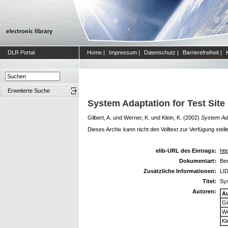
DLR Portal
Home
|
Impressum
|
Datenschutz
|
Barrierefreiheit
|
Erweiterte Suche
System Adaptation for Test Site
Gilbert, A.
und
Werner, K.
und
Klein, K.
(2002)
System Ada
Dieses Archiv kann nicht den Volltext zur Verfügung stell
elib-URL des Eintrags:
htt
Dokumentart:
Ber
Zusätzliche Informationen:
LID
Titel:
Sys
Autoren:
A
Gi
We
Kl