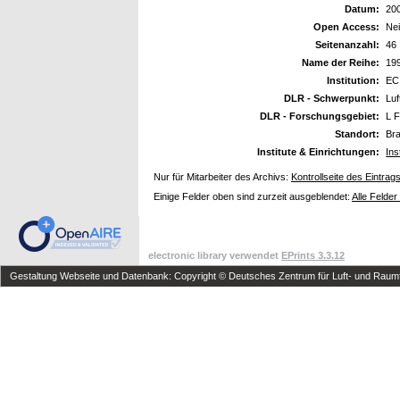
Datum:
20
Open Access:
Ne
Seitenanzahl:
46
Name der Reihe:
19
Institution:
EC
DLR - Schwerpunkt:
Luf
DLR - Forschungsgebiet:
L F
Standort:
Br
Institute & Einrichtungen:
Ins
Nur für Mitarbeiter des Archivs:
Kontrollseite des Eintrag
Einige Felder oben sind zurzeit ausgeblendet:
Alle Felder
electronic library verwendet
EPrints 3.3.12
Gestaltung Webseite und Datenbank: Copyright © Deutsches Zentrum für Luft- und Raumfa