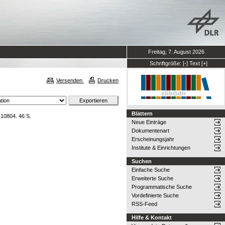
Freitag, 7. August 2026
Schriftgröße:
[-]
Text
[+]
Versenden
Drucken
Blättern
.10804. 46 S.
Neue Einträge
Dokumentenart
Erscheinungsjahr
Institute & Einrichtungen
Suchen
Einfache Suche
Erweiterte Suche
Programmatische Suche
Vordefinierte Suche
RSS-Feed
Hilfe & Kontakt