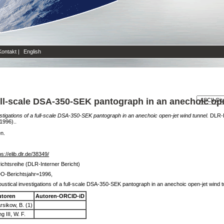
Kontakt
|
English
full-scale DSA-350-SEK pantograph in an anechoic ope
stigations of a full-scale DSA-350-SEK pantograph in an anechoic open-jet wind tunnel.
DLR-I
1996)..
en.
ps://elib.dlr.de/38349/
ichtsreihe (DLR-Interner Bericht)
O-Berichtsjahr=1996,
ustical investigations of a full-scale DSA-350-SEK pantograph in an anechoic open-jet wind t
utoren
Autoren-ORCID-iD
rsikow, B. (1)
ng III, W. F.