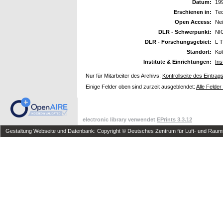
Datum:
19
Erschienen in:
Te
Open Access:
Ne
DLR - Schwerpunkt:
NI
DLR - Forschungsgebiet:
L T
Standort:
Kö
Institute & Einrichtungen:
Ins
Nur für Mitarbeiter des Archivs:
Kontrollseite des Eintrag
Einige Felder oben sind zurzeit ausgeblendet:
Alle Felder
electronic library verwendet
EPrints 3.3.12
Gestaltung Webseite und Datenbank: Copyright © Deutsches Zentrum für Luft- und Raumfa