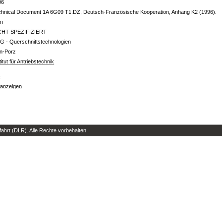
96
chnical Document 1A 6G09 T1.DZ, Deutsch-Französische Kooperation, Anhang K2 (1996).
in
CHT SPEZIFIZIERT
G - Querschnittstechnologien
ln-Porz
titut für Antriebstechnik
s
 anzeigen
hrt (DLR). Alle Rechte vorbehalten.