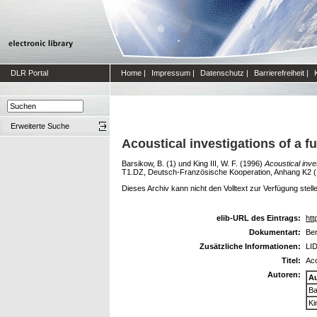
DLR Portal
Home
|
Impressum
|
Datenschutz
|
Barrierefreiheit
|
Erweiterte Suche
Acoustical investigations of a 
Barsikow, B. (1)
und
King III, W. F.
(1996)
Acoustical inve
T1.DZ, Deutsch-Französische Kooperation, Anhang K2 (
Dieses Archiv kann nicht den Volltext zur Verfügung stell
elib-URL des Eintrags:
htt
Dokumentart:
Ber
Zusätzliche Informationen:
LID
Titel:
Aco
Autoren:
A
Ba
Ki