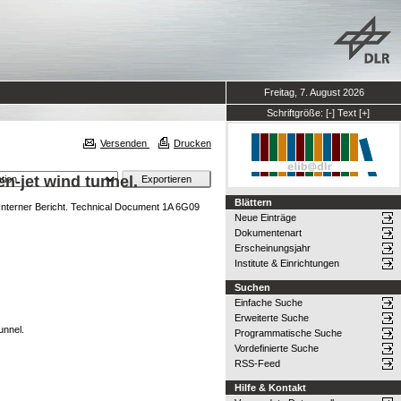
Freitag, 7. August 2026
Schriftgröße:
[-]
Text
[+]
Versenden
Drucken
n-jet wind tunnel.
Blättern
nterner Bericht. Technical Document 1A 6G09
Neue Einträge
Dokumentenart
Erscheinungsjahr
Institute & Einrichtungen
Suchen
Einfache Suche
Erweiterte Suche
unnel.
Programmatische Suche
Vordefinierte Suche
RSS-Feed
Hilfe & Kontakt