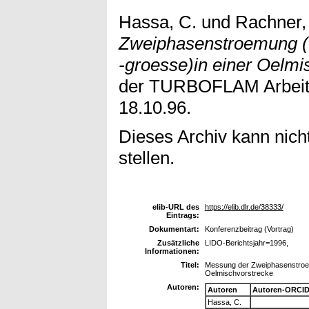
Hassa, C.
und
Rachner,
Zweiphasenstroemung (
-groesse)in einer Oelmi
der TURBOFLAM Arbeits
18.10.96.
Dieses Archiv kann nicht
stellen.
elib-URL des
https://elib.dlr.de/38333/
Eintrags:
Dokumentart:
Konferenzbeitrag (Vortrag)
Zusätzliche
LIDO-Berichtsjahr=1996,
Informationen:
Titel:
Messung der Zweiphasenstroem
Oelmischvorstrecke
Autoren:
Autoren
Autoren-ORCID
Hassa, C.