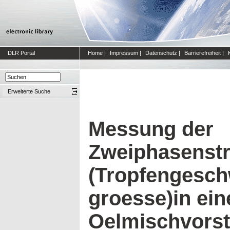
DLR Portal
Home
|
Impressum
|
Datenschutz
|
Barrierefreiheit
|
Erweiterte Suche
Messung der
Zweiphasenst
(Tropfengesch
groesse)in ein
Oelmischvorst