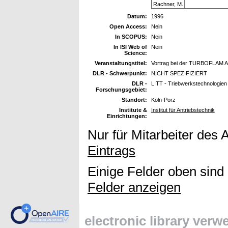
Rachner, M.
Datum:
1996
Open Access:
Nein
In SCOPUS:
Nein
In ISI Web of
Nein
Science:
Veranstaltungstitel:
Vortrag bei der TURBOFLAM Ar
DLR - Schwerpunkt:
NICHT SPEZIFIZIERT
DLR -
L TT - Triebwerkstechnologien
Forschungsgebiet:
Standort:
Köln-Porz
Institute &
Institut für Antriebstechnik
Einrichtungen:
Nur für Mitarbeiter des 
Eintrags
Einige Felder oben sind
Felder anzeigen
electronic library ver