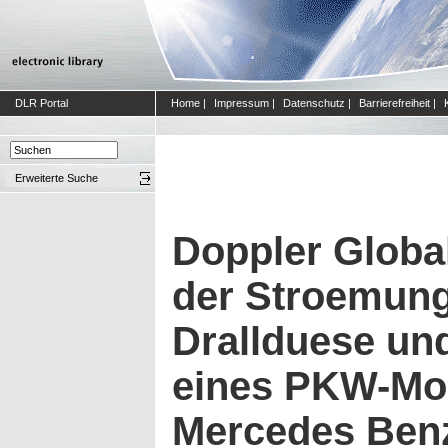
DLR Portal
Home
|
Impressum
|
Datenschutz
|
Barrierefreiheit
|
Erweiterte Suche
Doppler Global
der Stroemung
Drallduese un
eines PKW-Mod
Mercedes Ben