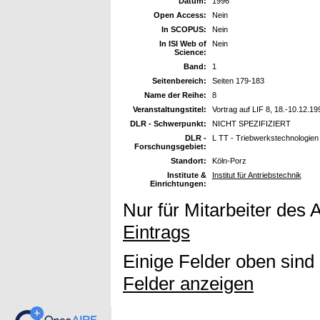
Datum:
1996
Open Access:
Nein
In SCOPUS:
Nein
In ISI Web of
Nein
Science:
Band:
1
Seitenbereich:
Seiten 179-183
Name der Reihe:
8
Veranstaltungstitel:
Vortrag auf LIF 8, 18.-10.12.19
DLR - Schwerpunkt:
NICHT SPEZIFIZIERT
DLR -
L TT - Triebwerkstechnologien
Forschungsgebiet:
Standort:
Köln-Porz
Institute &
Institut für Antriebstechnik
Einrichtungen:
Nur für Mitarbeiter des 
Eintrags
Einige Felder oben sind
Felder anzeigen