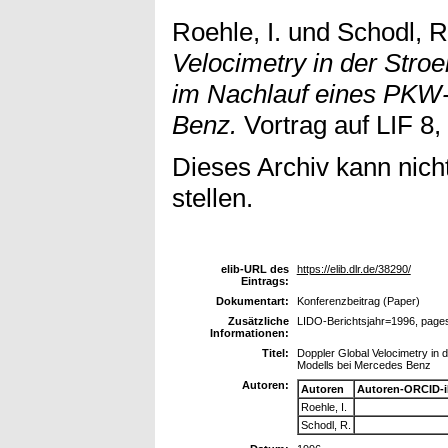
Roehle, I.
und
Schodl, R
Velocimetry in der Stro
im Nachlauf eines PKW
Benz.
Vortrag auf LIF 8,
Dieses Archiv kann nicht
stellen.
elib-URL des
https://elib.dlr.de/38290/
Eintrags:
Dokumentart:
Konferenzbeitrag (Paper)
Zusätzliche
LIDO-Berichtsjahr=1996, page
Informationen:
Titel:
Doppler Global Velocimetry in
Modells bei Mercedes Benz
Autoren:
Autoren
Autoren-ORCID-
Roehle, I.
Schodl, R.