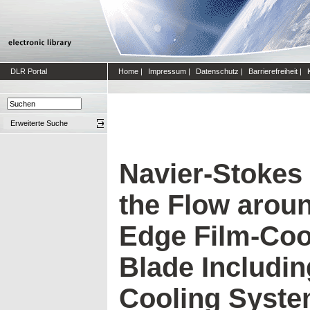
DLR Portal
Home
|
Impressum
|
Datenschutz
|
Barrierefreiheit
|
Erweiterte Suche
Navier-Stokes 
the Flow arou
Edge Film-Coo
Blade Including
Cooling Syste