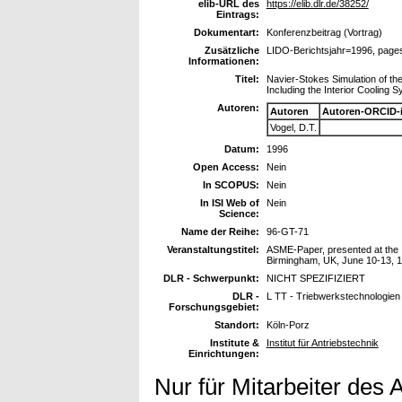
elib-URL des
https://elib.dlr.de/38252/
Eintrags:
Dokumentart:
Konferenzbeitrag (Vortrag)
Zusätzliche
LIDO-Berichtsjahr=1996, page
Informationen:
Titel:
Navier-Stokes Simulation of t
Including the Interior Cooling
Autoren:
Autoren
Autoren-ORCID-
Vogel, D.T.
Datum:
1996
Open Access:
Nein
In SCOPUS:
Nein
In ISI Web of
Nein
Science:
Name der Reihe:
96-GT-71
Veranstaltungstitel:
ASME-Paper, presented at the 
Birmingham, UK, June 10-13, 
DLR - Schwerpunkt:
NICHT SPEZIFIZIERT
DLR -
L TT - Triebwerkstechnologien
Forschungsgebiet:
Standort:
Köln-Porz
Institute &
Institut für Antriebstechnik
Einrichtungen:
Nur für Mitarbeiter des 