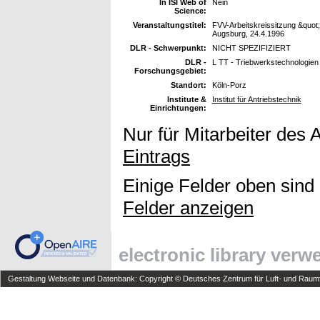
In ISI Web of
Nein
Science:
Veranstaltungstitel:
FVV-Arbeitskreissitzung &quot
Augsburg, 24.4.1996
DLR - Schwerpunkt:
NICHT SPEZIFIZIERT
DLR -
L TT - Triebwerkstechnologien
Forschungsgebiet:
Standort:
Köln-Porz
Institute &
Institut für Antriebstechnik
Einrichtungen:
Nur für Mitarbeiter des 
Eintrags
Einige Felder oben sind
Felder anzeigen
electronic library ver
Gestaltung Webseite und Datenbank: Copyright © Deutsches Zentrum für Luft- und Raumfa