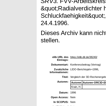
SRV3.
FVV-Arbeitskreis
&quot;Radialverdichter 
Schluckfaehigkeit&quot
24.4.1996.
Dieses Archiv kann nicht
stellen.
elib-URL des
https://elib.dlr.de/38240/
Eintrags:
Dokumentart:
Konferenzbeitrag (Vortrag)
Zusätzliche
LIDO-Berichtsjahr=1996,
Informationen:
Titel:
Vergleich der 3D-Rechenergeb
Autoren:
Autoren
Autoren-ORCID-iD
Krain, H.
Datum:
1996
Open Access:
Nein
In SCOPUS:
Nein