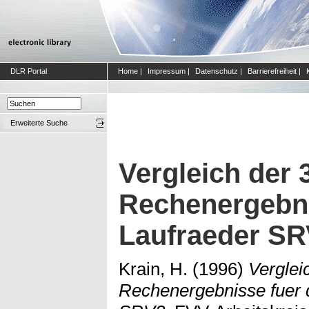
DLR Portal
Home
|
Impressum
|
Datenschutz
|
Barrierefreiheit
|
Erweiterte Suche
Vergleich der 
Rechenergebni
Laufraeder SR
Krain, H.
(1996)
Verglei
Rechenergebnisse fuer 