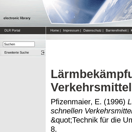
DLR Portal
Home
|
Impressum
|
Datenschutz
|
Barrierefreiheit
|
Erweiterte Suche
Lärmbekämpfun
Verkehrsmitte
Pfizenmaier, E.
(1996)
L
schnellen Verkehrsmitte
&quot;Technik für die U
8.