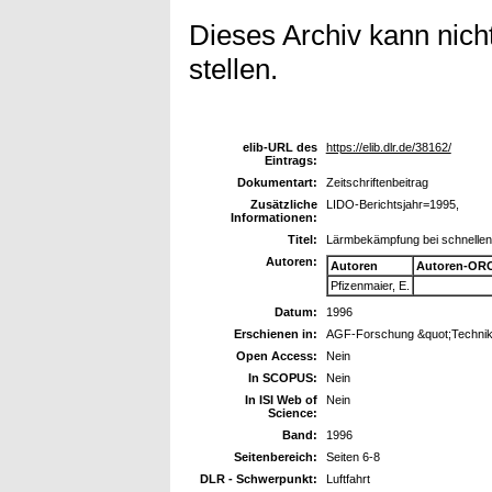
Dieses Archiv kann nicht
stellen.
elib-URL des
https://elib.dlr.de/38162/
Eintrags:
Dokumentart:
Zeitschriftenbeitrag
Zusätzliche
LIDO-Berichtsjahr=1995,
Informationen:
Titel:
Lärmbekämpfung bei schnellen 
Autoren:
Autoren
Autoren-ORC
Pfizenmaier, E.
Datum:
1996
Erschienen in:
AGF-Forschung &quot;Technik 
Open Access:
Nein
In SCOPUS:
Nein
In ISI Web of
Nein
Science:
Band:
1996
Seitenbereich:
Seiten 6-8
DLR - Schwerpunkt:
Luftfahrt