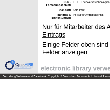
DLR -
L TT - Triebwerkstechnologien
Forschungsgebiet:
Standort:
Köln-Porz
Institute &
Institut für Antriebstechnik
Einrichtungen:
Nur für Mitarbeiter des 
Eintrags
Einige Felder oben sind
Felder anzeigen
electronic library ver
Gestaltung Webseite und Datenbank: Copyright © Deutsches Zentrum für Luft- und Raumfa