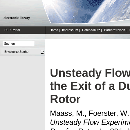
DLR Portal
Home
|
Impressum
|
Datenschutz
|
Barrierefreiheit
|
Erweiterte Suche
Unsteady Flow
the Exit of a 
Rotor
Maass, M., Foerster, W.
Unsteady Flow Experimen