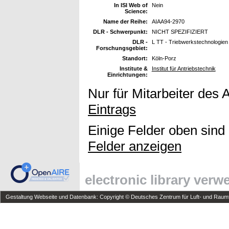
In ISI Web of
Nein
Science:
Name der Reihe:
AIAA94-2970
DLR - Schwerpunkt:
NICHT SPEZIFIZIERT
DLR -
L TT - Triebwerkstechnologien
Forschungsgebiet:
Standort:
Köln-Porz
Institute &
Institut für Antriebstechnik
Einrichtungen:
Nur für Mitarbeiter des 
Eintrags
Einige Felder oben sind
Felder anzeigen
electronic library ver
Gestaltung Webseite und Datenbank: Copyright © Deutsches Zentrum für Luft- und Raumfa