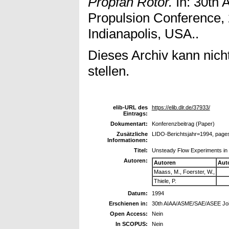
Propfan Rotor.
In: 30th
Propulsion Conference, 
Indianapolis, USA..
Dieses Archiv kann nicht
stellen.
elib-URL des
https://elib.dlr.de/37933/
Eintrags:
Dokumentart:
Konferenzbeitrag (Paper)
Zusätzliche
LIDO-Berichtsjahr=1994, page
Informationen:
Titel:
Unsteady Flow Experiments in t
Autoren:
Autoren
Aut
Maass, M., Foerster, W.,
Thiele, P.
Datum:
1994
Erschienen in:
30th AIAA/ASME/SAE/ASEE Joint
Open Access:
Nein
In SCOPUS:
Nein