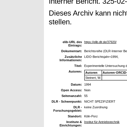
Interner Bericht. 325-02
Dieses Archiv kann nicht
stellen.
elib-URL des
https://elib.dlr.de/37920/
Eintrags:
Dokumentart:
Berichtsreihe (DLR-Interner Be
Zusätzliche
LIDO-Berichtsjahr=1994,
Informationen:
Titel:
Experimentelle Untersuchung 
Autoren:
Autoren
Autoren-ORCID-
Steinert, W.
Datum:
1994
Open Access:
Nein
Seitenanzahl:
55
DLR - Schwerpunkt:
NICHT SPEZIFIZIERT
DLR -
keine Zuordnung
Forschungsgebiet:
Standort:
Köln-Porz
Institute &
Institut für Antriebstechnik
Einrichtungen: