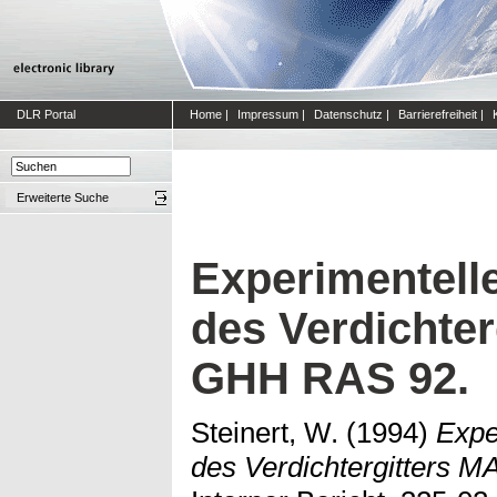
DLR Portal
Home
|
Impressum
|
Datenschutz
|
Barrierefreiheit
|
Erweiterte Suche
Experimentell
des Verdichte
GHH RAS 92.
Steinert, W.
(1994)
Expe
des Verdichtergitters