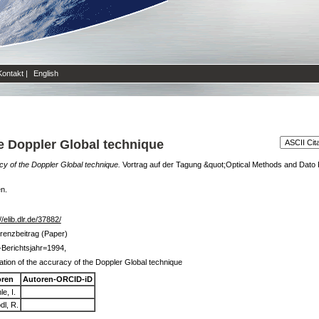
Kontakt
|
English
he Doppler Global technique
cy of the Doppler Global technique.
Vortrag auf der Tagung &quot;Optical Methods and Dato 
en.
//elib.dlr.de/37882/
renzbeitrag (Paper)
Berichtsjahr=1994,
ation of the accuracy of the Doppler Global technique
oren
Autoren-ORCID-iD
e, I.
dl, R.