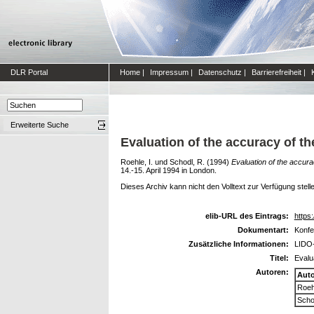
DLR Portal
Home
|
Impressum
|
Datenschutz
|
Barrierefreiheit
|
Erweiterte Suche
Evaluation of the accuracy of t
Roehle, I.
und
Schodl, R.
(1994)
Evaluation of the accura
14.-15. April 1994 in London.
Dieses Archiv kann nicht den Volltext zur Verfügung stell
elib-URL des Eintrags:
https:
Dokumentart:
Konfe
Zusätzliche Informationen:
LIDO-
Titel:
Evalu
Autoren:
Aut
Roehl
Scho