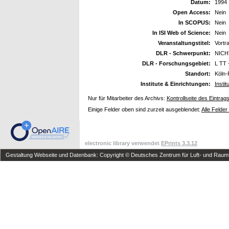
Datum:
1994
Open Access:
Nein
In SCOPUS:
Nein
In ISI Web of Science:
Nein
Veranstaltungstitel:
Vortr
DLR - Schwerpunkt:
NICH
DLR - Forschungsgebiet:
L TT 
Standort:
Köln-
Institute & Einrichtungen:
Instit
Nur für Mitarbeiter des Archivs:
Kontrollseite des Eintrag
Einige Felder oben sind zurzeit ausgeblendet:
Alle Felder
electronic library verwendet
EPrints 3.3.12
Gestaltung Webseite und Datenbank: Copyright © Deutsches Zentrum für Luft- und Raumfa