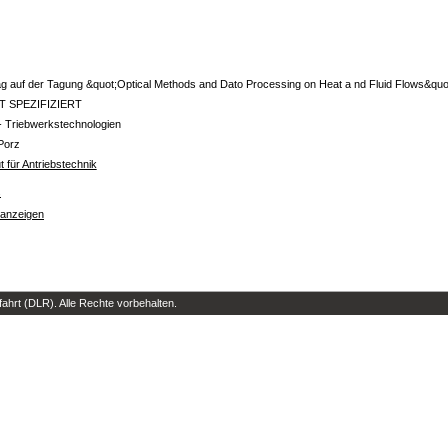
ag auf der Tagung &quot;Optical Methods and Dato Processing on Heat a nd Fluid Flows&quot;
T SPEZIFIZIERT
- Triebwerkstechnologien
Porz
ut für Antriebstechnik
s
 anzeigen
hrt (DLR). Alle Rechte vorbehalten.