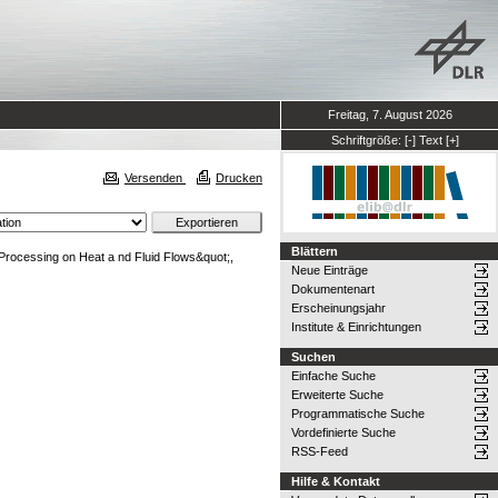
Freitag, 7. August 2026
Schriftgröße:
[-]
Text
[+]
Versenden
Drucken
Blättern
Processing on Heat a nd Fluid Flows&quot;,
Neue Einträge
Dokumentenart
Erscheinungsjahr
Institute & Einrichtungen
Suchen
Einfache Suche
Erweiterte Suche
Programmatische Suche
Vordefinierte Suche
RSS-Feed
Hilfe & Kontakt