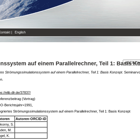
Kontakt
|
English
nssystem auf einem Parallelrechner, Teil 1: Basis K
rtes Strömungssimulationssystem auf einem Parallelrechner, Teil 1: Basis Konzept.
Seminarvor
en.
ps://elib.dlr.de/37837/
ferenzbeitrag (Vortrag)
O-Berichtsjahr=1991,
egriertes Strömungssimulationssystem auf einem Parallelrechner, Teil 1: Basis Konzept
utoren
Autoren-ORCID-iD
korny, S.
den, M.
gel, K.