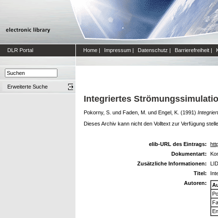
DLR Portal
Home
|
Impressum
|
Datenschutz
|
Barrierefreiheit
|
Erweiterte Suche
Integriertes Strömungssimulatio
Pokorny, S.
und
Faden, M.
und
Engel, K.
(1991)
Integrie
Dieses Archiv kann nicht den Volltext zur Verfügung stell
elib-URL des Eintrags:
htt
Dokumentart:
Kon
Zusätzliche Informationen:
LID
Titel:
Int
Autoren:
A
Po
Fa
En