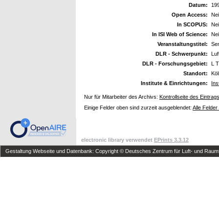
Datum:
19
Open Access:
Ne
In SCOPUS:
Ne
In ISI Web of Science:
Ne
Veranstaltungstitel:
Se
DLR - Schwerpunkt:
Luf
DLR - Forschungsgebiet:
L T
Standort:
Kö
Institute & Einrichtungen:
Ins
Nur für Mitarbeiter des Archivs:
Kontrollseite des Eintrag
Einige Felder oben sind zurzeit ausgeblendet:
Alle Felder
electronic library verwendet
EPrints 3.3.12
Gestaltung Webseite und Datenbank: Copyright © Deutsches Zentrum für Luft- und Raumfa