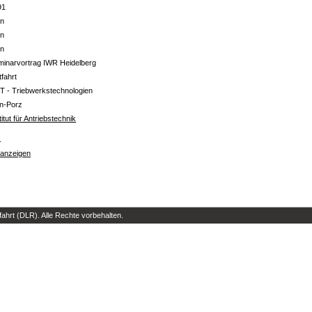
91
in
in
in
minarvortrag IWR Heidelberg
tfahrt
T - Triebwerkstechnologien
ln-Porz
titut für Antriebstechnik
s
 anzeigen
hrt (DLR). Alle Rechte vorbehalten.