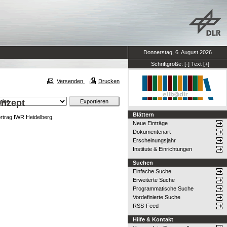
Donnerstag, 6. August 2026
Schriftgröße:
[-]
Text
[+]
Versenden
Drucken
onzept
Blättern
trag IWR Heidelberg.
Neue Einträge
Dokumentenart
Erscheinungsjahr
Institute & Einrichtungen
Suchen
Einfache Suche
Erweiterte Suche
Programmatische Suche
Vordefinierte Suche
RSS-Feed
Hilfe & Kontakt