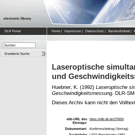
DLR Portal
Home
|
Impressum
|
Datenschutz
|
Barrierefreiheit
|
Erweiterte Suche
Laseroptische simulta
und Geschwindigkeit
Huebner, K.
(1992)
Laseroptische si
Geschwindigkeitsmessung.
DLR-SM-A
Dieses Archiv kann nicht den Volltext
elib-URL des
https://elib.dlr.de/37800/
Eintrags:
Dokumentart:
Konferenzbeitrag (Vortrag)
Zusätzliche
LIDO-Berichtsjahr=1992,