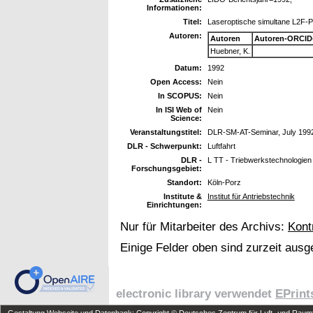
Informationen:
Titel:
Laseroptische simultane L2F-
Autoren:
Autoren
Autoren-ORCID
Huebner, K.
Datum:
1992
Open Access:
Nein
In SCOPUS:
Nein
In ISI Web of
Nein
Science:
Veranstaltungstitel:
DLR-SM-AT-Seminar, July 199
DLR - Schwerpunkt:
Luftfahrt
DLR -
L TT - Triebwerkstechnologien
Forschungsgebiet:
Standort:
Köln-Porz
Institute &
Institut für Antriebstechnik
Einrichtungen:
Nur für Mitarbeiter des Archivs:
Kont
Einige Felder oben sind zurzeit ausg
electronic library verwendet
EPrint