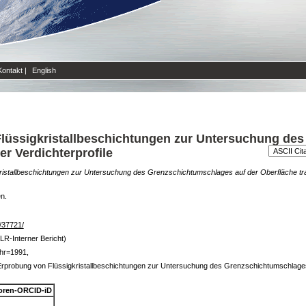
Kontakt
|
English
Flüssigkristallbeschichtungen zur Untersuchung de
er Verdichterprofile
ristallbeschichtungen zur Untersuchung des Grenzschichtumschlages auf der Oberfläche tra
en.
e/37721/
LR-Interner Bericht)
hr=1991,
Erprobung von Flüssigkristallbeschichtungen zur Untersuchung des Grenzschichtumschlages
oren-ORCID-iD