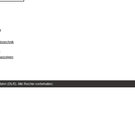
g
iebstechnik
s
 anzeigen
hrt (DLR). Alle Rechte vorbehalten.