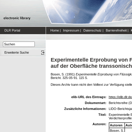
DLR Portal
Home
|
Impressum
|
Datenschutz
|
Barrierefreiheit
|
Erweiterte Suche
Experimentelle Erprobung von 
auf der Oberfläche transsonisch
Bosen, S.
(1991)
Experimentelle Erprobung von Flüssigk
Bericht. 325-05-91. 115 S.
Dieses Archiv kann nicht den Volltext zur Verfügung stell
elib-URL des Eintrags:
https://elib.dlr.d
Dokumentart:
Berichtsreihe (D
Zusätzliche Informationen:
LIDO-Berichtsja
Titel:
Experimentelle 
Verdichterprofile
Autoren:
Autoren
Aut
Bosen, S.