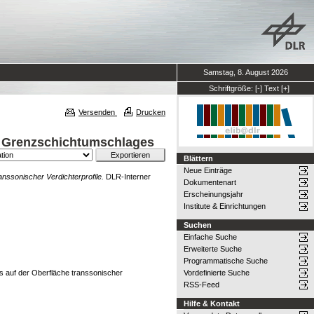
Samstag, 8. August 2026
Schriftgröße:
[-]
Text
[+]
Versenden
Drucken
s Grenzschichtumschlages
Blättern
Neue Einträge
nssonischer Verdichterprofile.
DLR-Interner
Dokumentenart
Erscheinungsjahr
Institute & Einrichtungen
Suchen
Einfache Suche
Erweiterte Suche
Programmatische Suche
 auf der Oberfläche transsonischer
Vordefinierte Suche
RSS-Feed
Hilfe & Kontakt