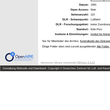
Datum:
1991
Open Access:
Nein
Seitenanzahl:
115
DLR - Schwerpunkt:
Luftfahrt
DLR - Forschungsgebiet:
keine Zuordnun
Standort:
Köln-Porz
Institute & Einrichtungen:
Institut für Antr
Nur für Mitarbeiter des Archivs:
Kontrollseite des Eintrag
Einige Felder oben sind zurzeit ausgeblendet:
Alle Felder
electronic library verwendet
EPrints 3.3.12
Gestaltung Webseite und Datenbank: Copyright © Deutsches Zentrum für Luft- und Raumfa