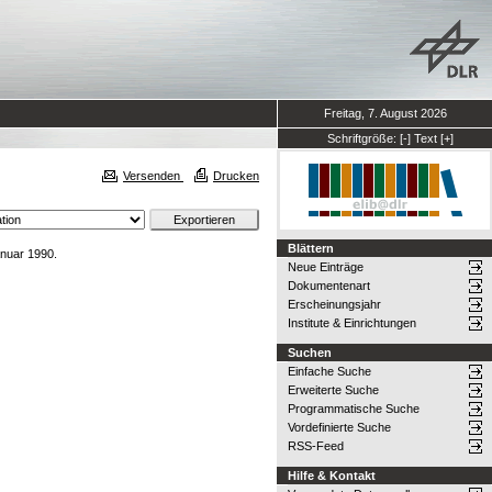
Freitag, 7. August 2026
Schriftgröße:
[-]
Text
[+]
Versenden
Drucken
Blättern
anuar 1990.
Neue Einträge
Dokumentenart
Erscheinungsjahr
Institute & Einrichtungen
Suchen
Einfache Suche
Erweiterte Suche
Programmatische Suche
Vordefinierte Suche
RSS-Feed
Hilfe & Kontakt