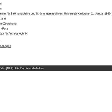
in
in
inar für Strömungslehre und Strömungsmaschinen, Universität Karlsruhe, 11. Januar 1990
tfahrt
ine Zuordnung
ln-Porz
titut für Antriebstechnik
s
 anzeigen
hrt (DLR). Alle Rechte vorbehalten.