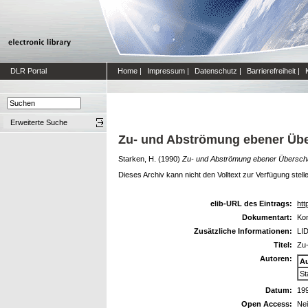
DLR Portal
Home
|
Impressum
|
Datenschutz
|
Barrierefreiheit
|
Erweiterte Suche
Zu- und Abströmung ebener Über
Starken, H.
(1990)
Zu- und Abströmung ebener Überschal
Dieses Archiv kann nicht den Volltext zur Verfügung stell
elib-URL des Eintrags:
htt
Dokumentart:
Kon
Zusätzliche Informationen:
LID
Titel:
Zu-
Autoren:
A
St
Datum:
19
Open Access:
Ne