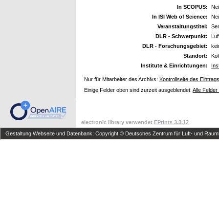
In SCOPUS:
Ne
In ISI Web of Science:
Ne
Veranstaltungstitel:
Sem
DLR - Schwerpunkt:
Luf
DLR - Forschungsgebiet:
ke
Standort:
Kö
Institute & Einrichtungen:
Ins
Nur für Mitarbeiter des Archivs:
Kontrollseite des Eintrag
Einige Felder oben sind zurzeit ausgeblendet:
Alle Felder
electronic library verwendet
EPrints 3.3.12
Gestaltung Webseite und Datenbank: Copyright © Deutsches Zentrum für Luft- und Raumfa