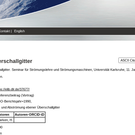
Kontakt
|
English
schallgitter
lgitter.
Seminar für Strömungslehre und Strömungsmaschinen, Universität Karlsruhe, 11. J
en.
ps://elib.dlr.de/37677/
ferenzbeitrag (Vortrag)
O-Berichtsjahr=1990,
 und Abströmung ebener Überschallgitter
utoren
Autoren-ORCID-iD
arken, H.
90
in