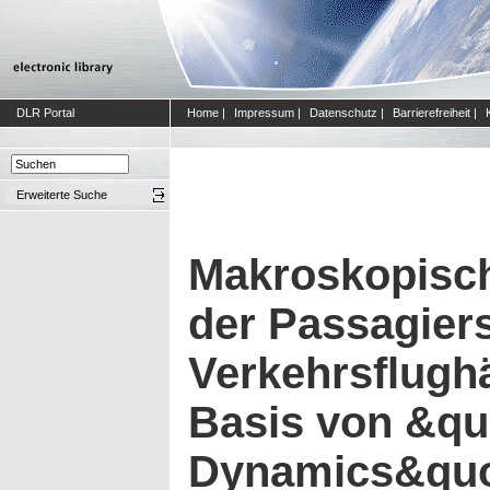
DLR Portal
Home
|
Impressum
|
Datenschutz
|
Barrierefreiheit
|
Erweiterte Suche
Makroskopisch
der Passagier
Verkehrsflughä
Basis von &qu
Dynamics&quo