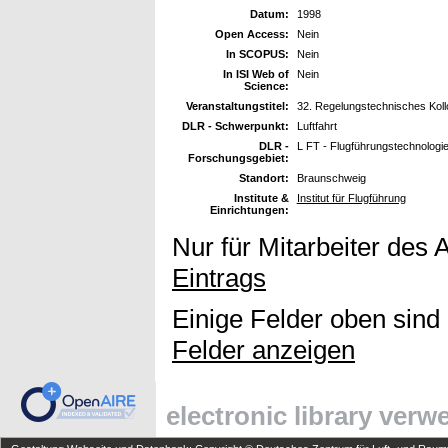
Datum:
1998
Open Access:
Nein
In SCOPUS:
Nein
In ISI Web of
Nein
Science:
Veranstaltungstitel:
32. Regelungstechnisches Koll
DLR - Schwerpunkt:
Luftfahrt
DLR -
L FT - Flugführungstechnologi
Forschungsgebiet:
Standort:
Braunschweig
Institute &
Institut für Flugführung
Einrichtungen:
Nur für Mitarbeiter des 
Eintrags
Einige Felder oben sind
Felder anzeigen
electronic library ver