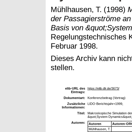
Mühlhausen, T.
(1998)
M
der Passagierströme an 
Basis von &quot;Syste
Regelungstechnisches K
Februar 1998.
Dieses Archiv kann nicht
stellen.
elib-URL des
https://elib.dlr.de/3673/
Eintrags:
Dokumentart:
Konferenzbeitrag (Vortrag)
Zusätzliche
LIDO-Berichtsjahr=1999,
Informationen:
Titel:
Makroskopische Simulation der
&quot;System Dynamics&quot;
Autoren:
Autoren
Autoren-OR
Mühlhausen, T.