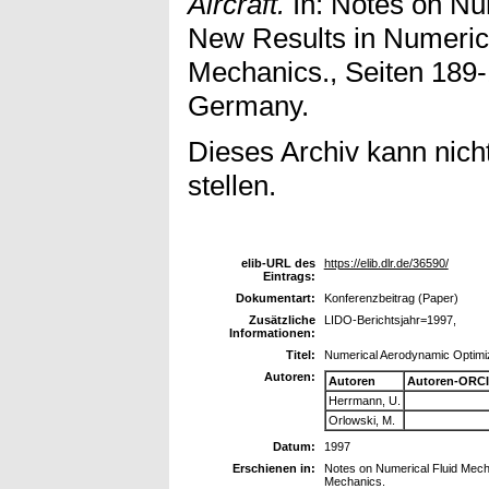
Aircraft.
In: Notes on Nu
New Results in Numeric
Mechanics., Seiten 189
Germany.
Dieses Archiv kann nicht
stellen.
elib-URL des
https://elib.dlr.de/36590/
Eintrags:
Dokumentart:
Konferenzbeitrag (Paper)
Zusätzliche
LIDO-Berichtsjahr=1997,
Informationen:
Titel:
Numerical Aerodynamic Optimiza
Autoren:
Autoren
Autoren-ORCI
Herrmann, U.
Orlowski, M.
Datum:
1997
Erschienen in:
Notes on Numerical Fluid Mech
Mechanics.