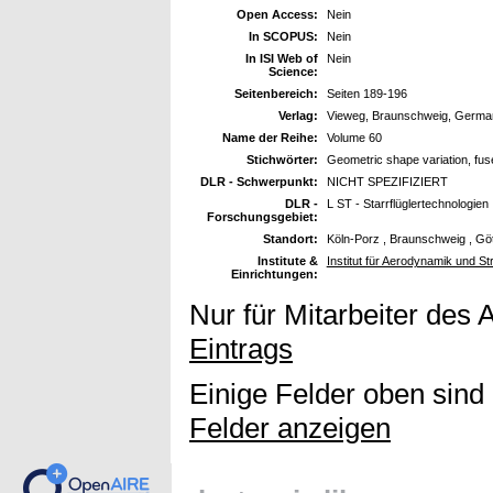
Open Access:
Nein
In SCOPUS:
Nein
In ISI Web of
Nein
Science:
Seitenbereich:
Seiten 189-196
Verlag:
Vieweg, Braunschweig, Germa
Name der Reihe:
Volume 60
Stichwörter:
Geometric shape variation, fusel
DLR - Schwerpunkt:
NICHT SPEZIFIZIERT
DLR -
L ST - Starrflüglertechnologien
Forschungsgebiet:
Standort:
Köln-Porz , Braunschweig , Gö
Institute &
Institut für Aerodynamik und S
Einrichtungen:
Nur für Mitarbeiter des 
Eintrags
Einige Felder oben sind
Felder anzeigen