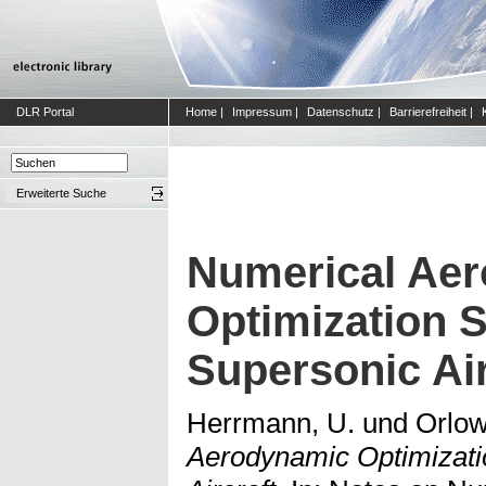
DLR Portal
Home
|
Impressum
|
Datenschutz
|
Barrierefreiheit
|
Erweiterte Suche
Numerical Ae
Optimization S
Supersonic Air
Herrmann, U.
und
Orlow
Aerodynamic Optimizati