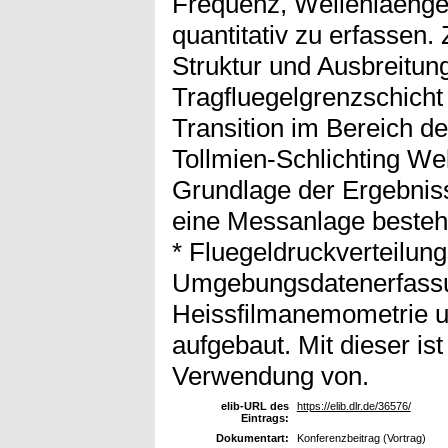
Frequenz, Wellenlaenge
quantitativ zu erfassen. 
Struktur und Ausbreitun
Tragfluegelgrenzschicht 
Transition im Bereich d
Tollmien-Schlichting We
Grundlage der Ergebnis
eine Messanlage beste
* Fluegeldruckverteilun
Umgebungsdatenerfassun
Heissfilmanemometrie un
aufgebaut. Mit dieser is
Verwendung von.
elib-URL des
https://elib.dlr.de/36576/
Eintrags:
Dokumentart:
Konferenzbeitrag (Vortrag)