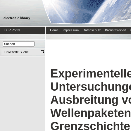
DLR Portal
Home
|
Impressum
|
Datenschutz
|
Barrierefreiheit
|
Erweiterte Suche
Experimentell
Untersuchung
Ausbreitung v
Wellenpaketen
Grenzschichte