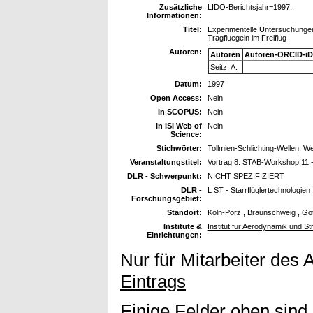
Zusätzliche
LIDO-Berichtsjahr=1997,
Informationen:
Titel:
Experimentelle Untersuchungen
Tragfluegeln im Freiflug
Autoren:
Autoren
Autoren-ORCID-iD
Seitz, A.
Datum:
1997
Open Access:
Nein
In SCOPUS:
Nein
In ISI Web of
Nein
Science:
Stichwörter:
Tollmien-Schlichting-Wellen, We
Veranstaltungstitel:
Vortrag 8. STAB-Workshop 11.
DLR - Schwerpunkt:
NICHT SPEZIFIZIERT
DLR -
L ST - Starrflüglertechnologien
Forschungsgebiet:
Standort:
Köln-Porz , Braunschweig , Gö
Institute &
Institut für Aerodynamik und S
Einrichtungen:
Nur für Mitarbeiter des 
Eintrags
Einige Felder oben sind