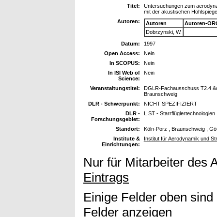
Titel:
Untersuchungen zum aerodyna
mit der akustischen Hohlspieg
Autoren:
Autoren
Autoren-OR
Dobrzynski, W.
Datum:
1997
Open Access:
Nein
In SCOPUS:
Nein
In ISI Web of
Nein
Science:
Veranstaltungstitel:
DGLR-Fachausschuss T2.4 &quo
Braunschweig
DLR - Schwerpunkt:
NICHT SPEZIFIZIERT
DLR -
L ST - Starrflüglertechnologien
Forschungsgebiet:
Standort:
Köln-Porz , Braunschweig , Gö
Institute &
Institut für Aerodynamik und S
Einrichtungen:
Nur für Mitarbeiter des 
Eintrags
Einige Felder oben sind
Felder anzeigen