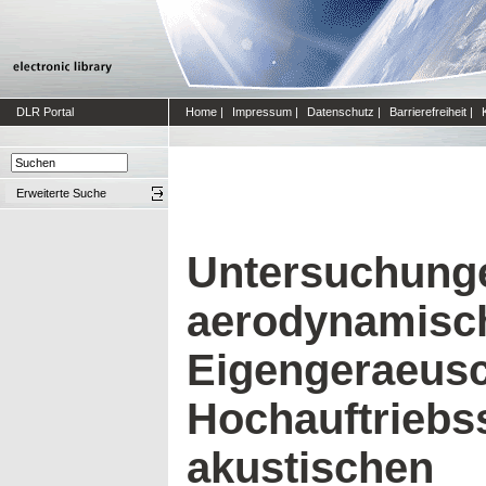
DLR Portal
Home
|
Impressum
|
Datenschutz
|
Barrierefreiheit
|
Erweiterte Suche
Untersuchung
aerodynamisch
Eigengeraeus
Hochauftriebs
akustischen