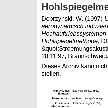
Hohlspiegelm
Dobrzynski, W.
(1997)
U
aerodynamisch induzier
Hochauftriebssystemen 
Hohlspiegelmethode.
DG
&quot;Stroemungsakusti
28.11.97, Braunschweig
Dieses Archiv kann nicht
stellen.
elib-URL des
https://elib.dlr.de/36569/
Eintrags:
Dokumentart:
Konferenzbeitrag (Vortrag)
Zusätzliche
LIDO-Berichtsjahr=1997,
Informationen: