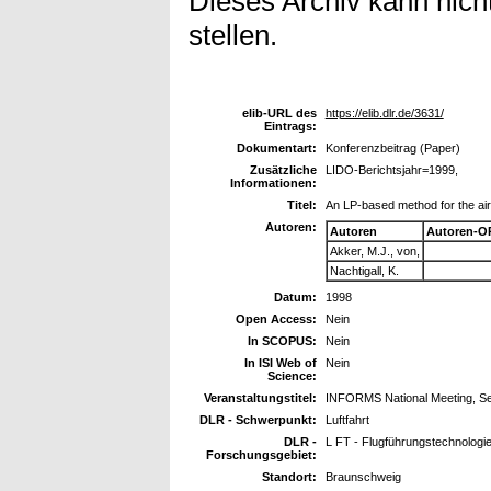
Dieses Archiv kann nicht
stellen.
elib-URL des
https://elib.dlr.de/3631/
Eintrags:
Dokumentart:
Konferenzbeitrag (Paper)
Zusätzliche
LIDO-Berichtsjahr=1999,
Informationen:
Titel:
An LP-based method for the airc
Autoren:
Autoren
Autoren-O
Akker, M.J., von,
Nachtigall, K.
Datum:
1998
Open Access:
Nein
In SCOPUS:
Nein
In ISI Web of
Nein
Science:
Veranstaltungstitel:
INFORMS National Meeting, Se
DLR - Schwerpunkt:
Luftfahrt
DLR -
L FT - Flugführungstechnologi
Forschungsgebiet:
Standort:
Braunschweig