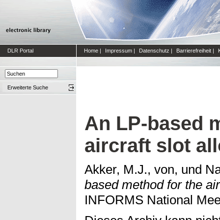
DLR Portal
Home
|
Impressum
|
Datenschutz
|
Barrierefreiheit
|
Erweiterte Suche
An LP-based m
aircraft slot a
Akker, M.J., von,
und
Na
based method for the airc
INFORMS National Meeti