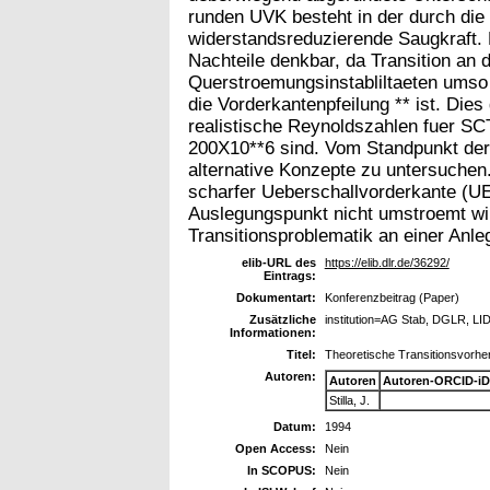
runden UVK besteht in der durch di
widerstandsreduzierende Saugkraft. 
Nachteile denkbar, da Transition an d
Querstroemungsinstabliltaeten umso 
die Vorderkantenpfeilung ** ist. Die
realistische Reynoldszahlen fuer S
200X10**6 sind. Vom Standpunkt der 
alternative Konzepte zu untersuchen.
scharfer Ueberschallvorderkante (U
Auslegungspunkt nicht umstroemt wird
Transitionsproblematik an einer Anleg
elib-URL des
https://elib.dlr.de/36292/
Eintrags:
Dokumentart:
Konferenzbeitrag (Paper)
Zusätzliche
institution=AG Stab, DGLR, LI
Informationen:
Titel:
Theoretische Transitionsvorhe
Autoren:
Autoren
Autoren-ORCID-iD
Stilla, J.
Datum:
1994
Open Access:
Nein
In SCOPUS:
Nein