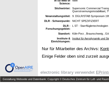
In ISI Web of
Nein
Science:
Stichwörter:
Supersonic Commercial Transpo
Querstroemungsinstabilitaet, TW
Veranstaltungstitel:
9. DGLR/STAB Symposium 199
DLR - Schwerpunkt:
NICHT SPEZIFIZIERT
DLR -
L ST - Starrflüglertechnologien
Forschungsgebiet:
Standort:
Köln-Porz , Braunschweig , Gö
Institute &
Institut für Aerodynamik und S
Einrichtungen:
Nur für Mitarbeiter des Archivs:
Kont
Einige Felder oben sind zurzeit ausg
electronic library verwendet
EPrint
Gestaltung Webseite und Datenbank: Copyright © Deutsches Zentrum für Luft- und Raumfa