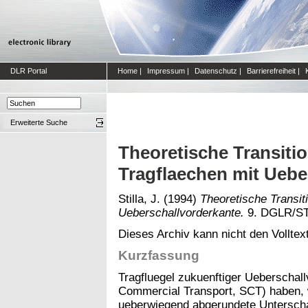
DLR Portal
Home
|
Impressum
|
Datenschutz
|
Barrierefreiheit
|
Erweiterte Suche
Theoretische Transiti
Tragflaechen mit Uebe
Stilla, J.
(1994)
Theoretische Transit
Ueberschallvorderkante.
9. DGLR/ST
Dieses Archiv kann nicht den Volltext
Kurzfassung
Tragfluegel zukuenftiger Ueberschal
Commercial Transport, SCT) haben, 
ueberwiegend abgerundete Unterschal