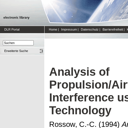
DLR Portal
Home
|
Impressum
|
Datenschutz
|
Barrierefreiheit
|
Erweiterte Suche
Analysis of
Propulsion/Ai
Interference 
Technology
Rossow, C.-C.
(1994)
A